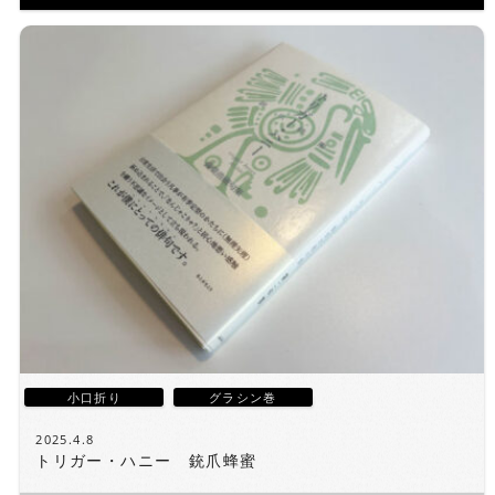
小口折り
グラシン巻
2025.4.8
トリガー・ハニー 銃爪蜂蜜