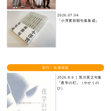
2026.07.04
『小澤實前期句集集成』
新刊・在庫情報
2026.8.6 | 荒川英之句集
『夜学の灯』（やがくの
ひ）