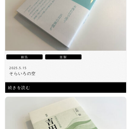
銀箔
並製
2025.5.15
そらいろの空
続きを読む