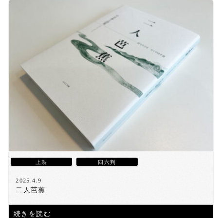
上製
四六判
2025.4.9
二人芭蕉
続きを読む