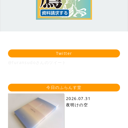
Twitter
@furansudoさんのツイート
今日のふらんす堂
2026.07.31
夜明けの空