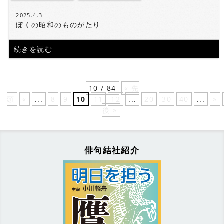
2025.4.3
ぼくの昭和のものがたり
続きを読む
10 / 84
« 先
頭
«
...
8
9
10
11
12
...
20
30
40
...
»
後 »
俳句結社紹介