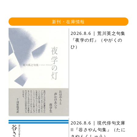
新刊・在庫情報
2026.8.6 | 荒川英之句集
『夜学の灯』（やがくの
ひ）
2026.8.6 | 現代俳句文庫
II『谷さやん句集』（たに
さやんくしゅう）