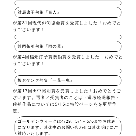
対馬康子句集『百人』
が第81回現代俳句協会賞を受賞しました！おめでと
うございます！
益岡茱萸句集『雨の器』
が第4回稲畑汀子賞奨励賞を受賞しました！おめでと
うございます！
板倉ケンタ句集『一花一虫』
が第17回田中裕明賞を受賞しました！おめでとうご
ざいます。選者／受賞者のことば・選考経過報告・
候補作品については5/15に特設ページをを更新予
定。
ゴールデンウィークは4/29、5/1～5/6までお休み
になります。連休中のお問い合わせは連休明けにご
対応いたします。