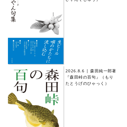
2026.8.6 | 森田純一郎著
『森田峠の百句』（もり
たとうげのひゃっく）