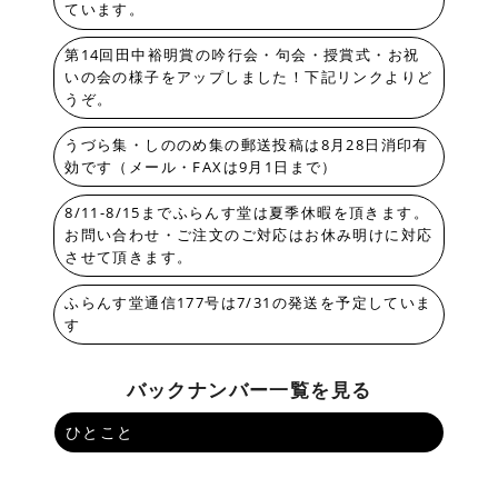
ています。
第14回田中裕明賞の吟行会・句会・授賞式・お祝
いの会の様子をアップしました！下記リンクよりど
うぞ。
うづら集・しののめ集の郵送投稿は8月28日消印有
効です（メール・FAXは9月1日まで）
8/11-8/15までふらんす堂は夏季休暇を頂きます。
お問い合わせ・ご注文のご対応はお休み明けに対応
させて頂きます。
ふらんす堂通信177号は7/31の発送を予定していま
す
バックナンバー一覧を見る
ひとこと