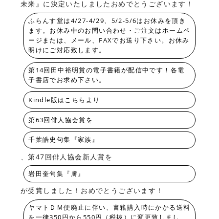
未来』に決定いたしましたおめでとうございます！
ふらんす堂は4/27-4/29、5/2-5/6はお休みを頂き
ます。お休み中のお問い合わせ・ご注文はホームペ
ージまたは、メール、FAXでお送り下さい。お休み
明けにご対応致します。
第14回田中裕明賞の電子書籍が配信中です！各電
子書店でお求め下さい。
Kindle版はこちらより
第63回俳人協会賞を
千葉皓史句集『家族』
、第47回俳人協会新人賞を
岩田奎句集『膚』
が受賞しました！おめでとうございます！
ヤマトＤＭ便廃止に伴い、書籍購入時にかかる送料
を一律350円から550円（税抜）に変更致しまし