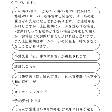
うございます。
2023年12月18日から2023年12月19日にかけて、
弊社WEBサーバーを移管する関係で、メールの送
受信が不安定になる恐れがあります。 ご迷惑をお
かけしますが、上記期間にメールを送られる場合、
2営業日たっても返事が来ない場合は再送して頂く
か、お電話にてお問い合わせ頂ければと思います。
また上記期間はホームページの閲覧も一時できなく
なることがあります。
小池光著『石川啄木の百首』が再版されます！
詳細はこちら
大辻隆弘著『岡井隆の百首』、鈴木直充著『木下夕
爾の百句』が
オンラインショップ
で予約受付中です！
ふらんす堂通信178号の発送は10月31日を予定し