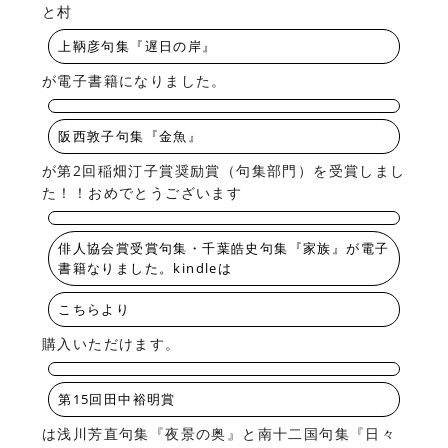
と村
上鞆彦句集『遅日の岸』
が電子書籍になりました。
阪西敦子句集『金魚』
が第2回稲畑汀子賞奨励賞（句集部門）を受賞しまし
た！！おめでとうございます
俳人協会賞受賞句集・千葉皓史句集『家族』が電子
書籍なりました。kindleは
こちらより
購入いただけます。
第15回田中裕明賞
は浅川芳直句集『夜景の奥』と南十二国句集『日々