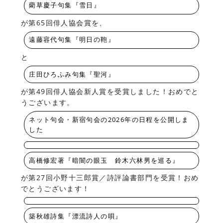
藺草慶子句集『雪日』
が第65回俳人協会賞を、
遠藤容代句集『明日の鞄』
と
庄田ひろふみ句集『聖河』
が第49回俳人協会新人賞を受賞しました！おめでと
うございます。
ネット句会・新宿句会の2026年の日程を公開しま
した
高橋修宏著『暗闇の眼玉 鈴木六林男を巡る』
が第27回小野十三郎賞／詩評論書部門を受賞！おめ
でとうございます！
築秋雄詩集『漂流詩人の唄』