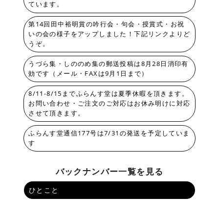
ています。
第14回田中裕明賞の吟行会・句会・授賞式・お祝
いの会の様子をアップしました！下記リンクよりど
うぞ。
うづら集・しののめ集の郵送投稿は8月28日消印有
効です（メール・FAXは9月1日まで）
8/11-8/15までふらんす堂は夏季休暇を頂きます。
お問い合わせ・ご注文のご対応はお休み明けに対応
させて頂きます。
ふらんす堂通信177号は7/31の発送を予定していま
す
バックナンバー一覧を見る
ひとこと