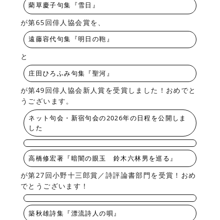
藺草慶子句集『雪日』
が第65回俳人協会賞を、
遠藤容代句集『明日の鞄』
と
庄田ひろふみ句集『聖河』
が第49回俳人協会新人賞を受賞しました！おめでと
うございます。
ネット句会・新宿句会の2026年の日程を公開しま
した
高橋修宏著『暗闇の眼玉 鈴木六林男を巡る』
が第27回小野十三郎賞／詩評論書部門を受賞！おめ
でとうございます！
築秋雄詩集『漂流詩人の唄』