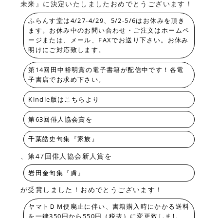
未来』に決定いたしましたおめでとうございます！
ふらんす堂は4/27-4/29、5/2-5/6はお休みを頂き
ます。お休み中のお問い合わせ・ご注文はホームペ
ージまたは、メール、FAXでお送り下さい。お休み
明けにご対応致します。
第14回田中裕明賞の電子書籍が配信中です！各電
子書店でお求め下さい。
Kindle版はこちらより
第63回俳人協会賞を
千葉皓史句集『家族』
、第47回俳人協会新人賞を
岩田奎句集『膚』
が受賞しました！おめでとうございます！
ヤマトＤＭ便廃止に伴い、書籍購入時にかかる送料
を一律350円から550円（税抜）に変更致しまし