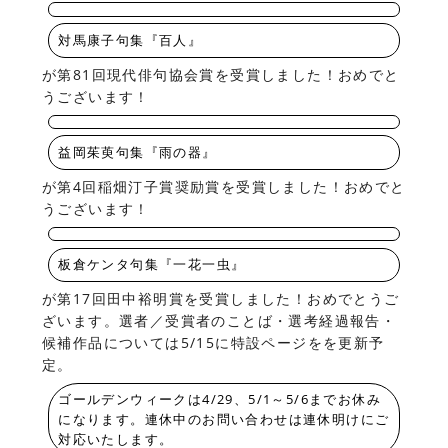
対馬康子句集『百人』
が第81回現代俳句協会賞を受賞しました！おめでと
うございます！
益岡茱萸句集『雨の器』
が第4回稲畑汀子賞奨励賞を受賞しました！おめでと
うございます！
板倉ケンタ句集『一花一虫』
が第17回田中裕明賞を受賞しました！おめでとうご
ざいます。選者／受賞者のことば・選考経過報告・
候補作品については5/15に特設ページをを更新予
定。
ゴールデンウィークは4/29、5/1～5/6までお休み
になります。連休中のお問い合わせは連休明けにご
対応いたします。