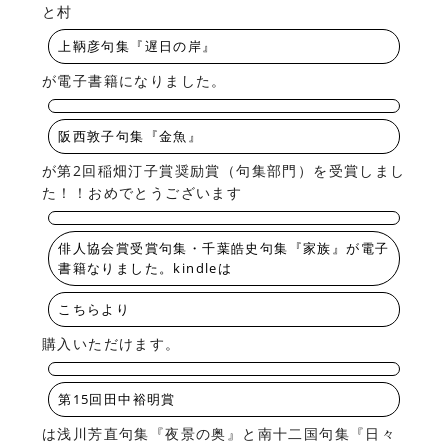
と村
上鞆彦句集『遅日の岸』
が電子書籍になりました。
阪西敦子句集『金魚』
が第2回稲畑汀子賞奨励賞（句集部門）を受賞しまし
た！！おめでとうございます
俳人協会賞受賞句集・千葉皓史句集『家族』が電子
書籍なりました。kindleは
こちらより
購入いただけます。
第15回田中裕明賞
は浅川芳直句集『夜景の奥』と南十二国句集『日々