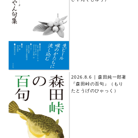
2026.8.6 | 森田純一郎著
『森田峠の百句』（もり
たとうげのひゃっく）