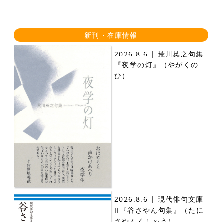
新刊・在庫情報
2026.8.6 | 荒川英之句集
『夜学の灯』（やがくの
ひ）
2026.8.6 | 現代俳句文庫
II『谷さやん句集』（たに
さやんくしゅう）