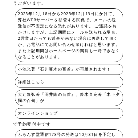
うございます。
2023年12月18日から2023年12月19日にかけて、
弊社WEBサーバーを移管する関係で、メールの送
受信が不安定になる恐れがあります。 ご迷惑をお
かけしますが、上記期間にメールを送られる場合、
2営業日たっても返事が来ない場合は再送して頂く
か、お電話にてお問い合わせ頂ければと思います。
また上記期間はホームページの閲覧も一時できなく
なることがあります。
小池光著『石川啄木の百首』が再版されます！
詳細はこちら
大辻隆弘著『岡井隆の百首』、鈴木直充著『木下夕
爾の百句』が
オンラインショップ
で予約受付中です！
ふらんす堂通信178号の発送は10月31日を予定し