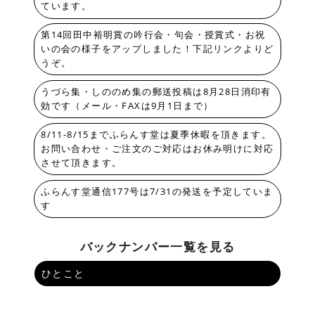
ています。
第14回田中裕明賞の吟行会・句会・授賞式・お祝
いの会の様子をアップしました！下記リンクよりど
うぞ。
うづら集・しののめ集の郵送投稿は8月28日消印有
効です（メール・FAXは9月1日まで）
8/11-8/15までふらんす堂は夏季休暇を頂きます。
お問い合わせ・ご注文のご対応はお休み明けに対応
させて頂きます。
ふらんす堂通信177号は7/31の発送を予定していま
す
バックナンバー一覧を見る
ひとこと