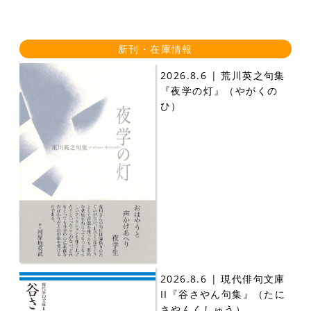
新刊・在庫情報
2026.8.6 | 荒川英之句集
『夜学の灯』（やがくの
ひ）
2026.8.6 | 現代俳句文庫
II『谷さやん句集』（たに
さやんくしゅう）