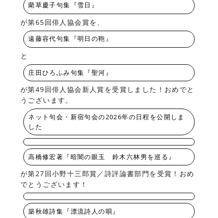
藺草慶子句集『雪日』
が第65回俳人協会賞を、
遠藤容代句集『明日の鞄』
と
庄田ひろふみ句集『聖河』
が第49回俳人協会新人賞を受賞しました！おめでと
うございます。
ネット句会・新宿句会の2026年の日程を公開しま
した
高橋修宏著『暗闇の眼玉 鈴木六林男を巡る』
が第27回小野十三郎賞／詩評論書部門を受賞！おめ
でとうございます！
築秋雄詩集『漂流詩人の唄』