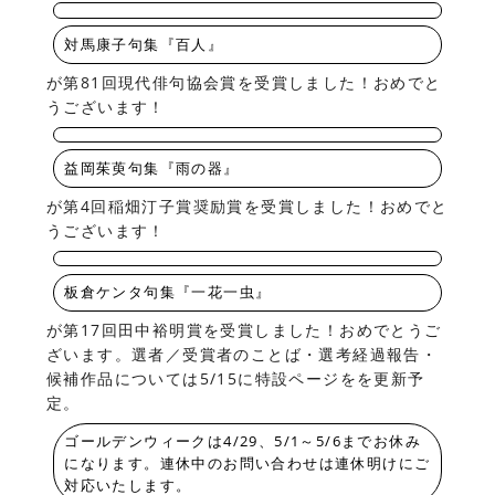
対馬康子句集『百人』
が第81回現代俳句協会賞を受賞しました！おめでと
うございます！
益岡茱萸句集『雨の器』
が第4回稲畑汀子賞奨励賞を受賞しました！おめでと
うございます！
板倉ケンタ句集『一花一虫』
が第17回田中裕明賞を受賞しました！おめでとうご
ざいます。選者／受賞者のことば・選考経過報告・
候補作品については5/15に特設ページをを更新予
定。
ゴールデンウィークは4/29、5/1～5/6までお休み
になります。連休中のお問い合わせは連休明けにご
対応いたします。