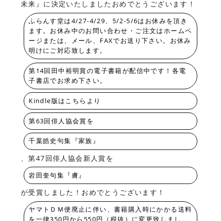
未来』に決定いたしましたおめでとうございます！
ふらんす堂は4/27-4/29、5/2-5/6はお休みを頂き
ます。お休み中のお問い合わせ・ご注文はホームペ
ージまたは、メール、FAXでお送り下さい。お休み
明けにご対応致します。
第14回田中裕明賞の電子書籍が配信中です！各電
子書店でお求め下さい。
Kindle版はこちらより
第63回俳人協会賞を
千葉皓史句集『家族』
、第47回俳人協会新人賞を
岩田奎句集『膚』
が受賞しました！おめでとうございます！
ヤマトＤＭ便廃止に伴い、書籍購入時にかかる送料
を一律350円から550円（税抜）に変更致しまし