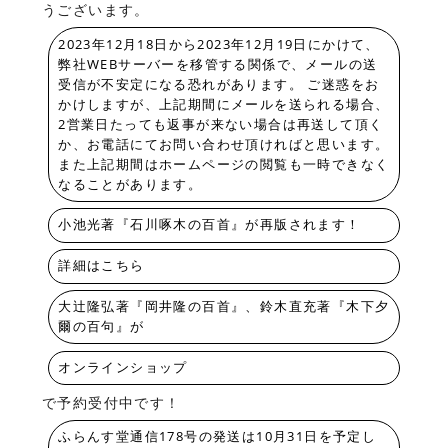
うございます。
2023年12月18日から2023年12月19日にかけて、
弊社WEBサーバーを移管する関係で、メールの送
受信が不安定になる恐れがあります。 ご迷惑をお
かけしますが、上記期間にメールを送られる場合、
2営業日たっても返事が来ない場合は再送して頂く
か、お電話にてお問い合わせ頂ければと思います。
また上記期間はホームページの閲覧も一時できなく
なることがあります。
小池光著『石川啄木の百首』が再版されます！
詳細はこちら
大辻隆弘著『岡井隆の百首』、鈴木直充著『木下夕
爾の百句』が
オンラインショップ
で予約受付中です！
ふらんす堂通信178号の発送は10月31日を予定し