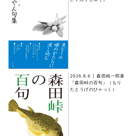
2026.8.6 | 森田純一郎著
『森田峠の百句』（もり
たとうげのひゃっく）