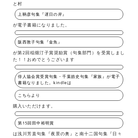
と村
上鞆彦句集『遅日の岸』
が電子書籍になりました。
阪西敦子句集『金魚』
が第2回稲畑汀子賞奨励賞（句集部門）を受賞しまし
た！！おめでとうございます
俳人協会賞受賞句集・千葉皓史句集『家族』が電子
書籍なりました。kindleは
こちらより
購入いただけます。
第15回田中裕明賞
は浅川芳直句集『夜景の奥』と南十二国句集『日々