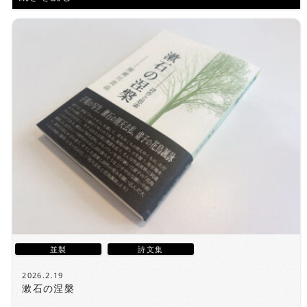
並製
詩文集
2026.2.19
漱石の涅槃