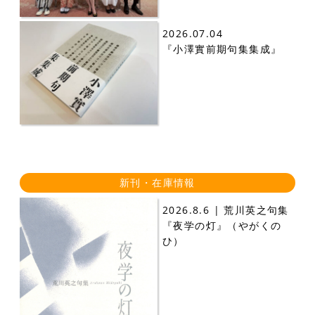
2026.07.04
『小澤實前期句集集成』
新刊・在庫情報
2026.8.6 | 荒川英之句集
『夜学の灯』（やがくの
ひ）