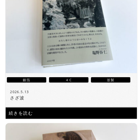
銀箔
４C
並製
2026.5.13
さざ波
続きを読む