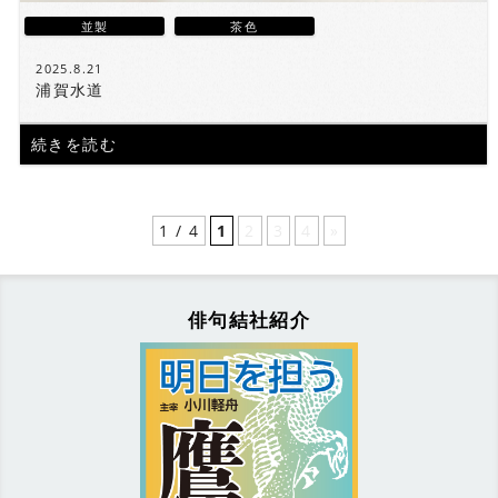
並製
茶色
2025.8.21
浦賀水道
続きを読む
1 / 4
1
2
3
4
»
俳句結社紹介