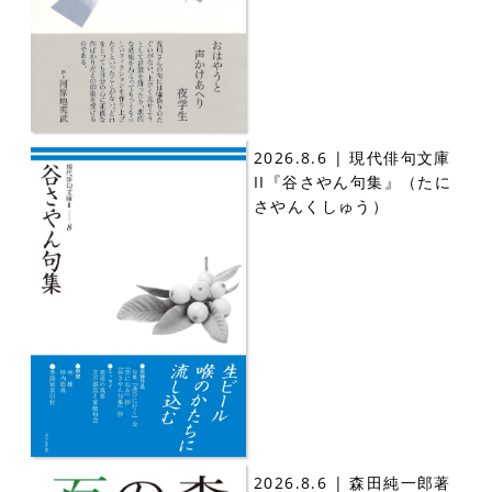
2026.8.6 | 現代俳句文庫
II『谷さやん句集』（たに
さやんくしゅう）
2026.8.6 | 森田純一郎著