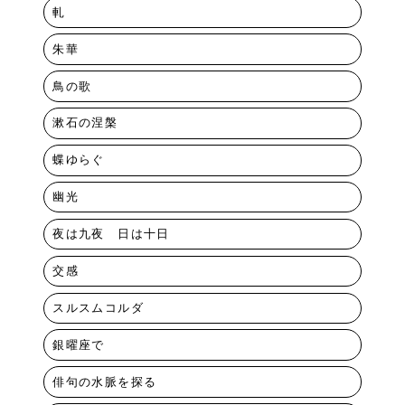
軋
朱華
鳥の歌
漱石の涅槃
蝶ゆらぐ
幽光
夜は九夜 日は十日
交感
スルスムコルダ
銀曜座で
俳句の水脈を探る