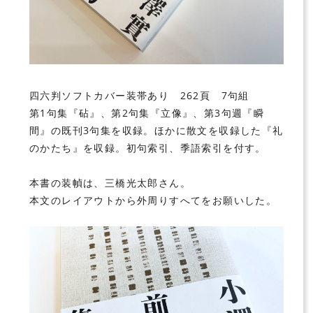
四六判ソフトカバー装帯あり 262頁 7句組
第1句集『砧』、第2句集『立像』、第3句週『瞬
間』の既刊3句集を収録。ほかに散文を収録した『礼
のかたち』を収録。初句索引、季語索引を付す。
本書の装幀は、
三橋光太郎
さん。
本文のレイアウトから外周りすへてをお願いした。