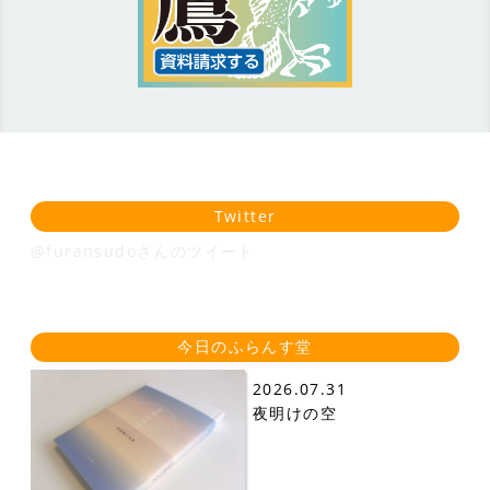
Twitter
@furansudoさんのツイート
今日のふらんす堂
2026.07.31
夜明けの空