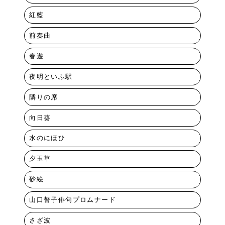
紅藍
前奏曲
春遊
夜明といふ駅
隣りの席
向日葵
水のにほひ
夕玉草
砂絵
山口誓子俳句プロムナード
さざ波