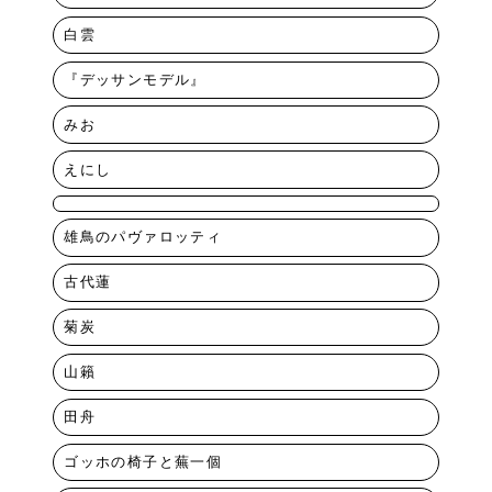
白雲
『デッサンモデル』
みお
えにし
雄鳥のパヴァロッティ
古代蓮
菊炭
山籟
田舟
ゴッホの椅子と蕪一個