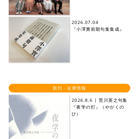
2026.07.04
『小澤實前期句集集成』
新刊・在庫情報
2026.8.6 | 荒川英之句集
『夜学の灯』（やがくの
ひ）