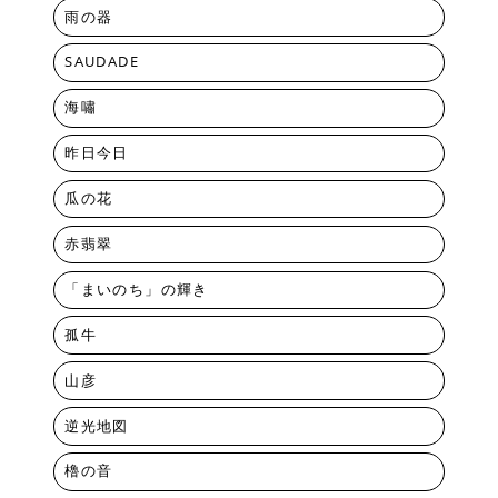
雨の器
SAUDADE
海嘯
昨日今日
瓜の花
赤翡翠
「まいのち」の輝き
孤牛
山彦
逆光地図
櫓の音