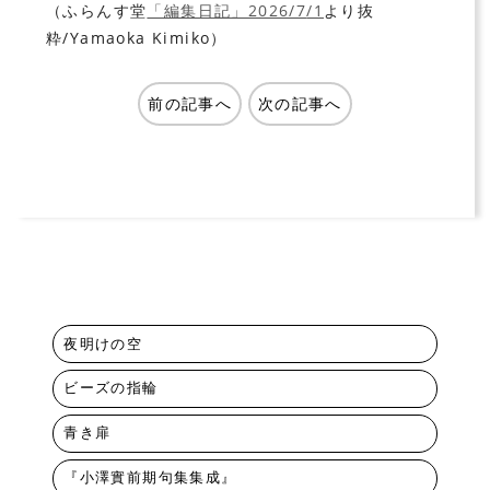
（ふらんす堂
「編集日記」2026/7
/1
より抜
粋/Yamaoka Kimiko）
前の記事へ
次の記事へ
夜明けの空
ビーズの指輪
青き扉
『小澤實前期句集集成』