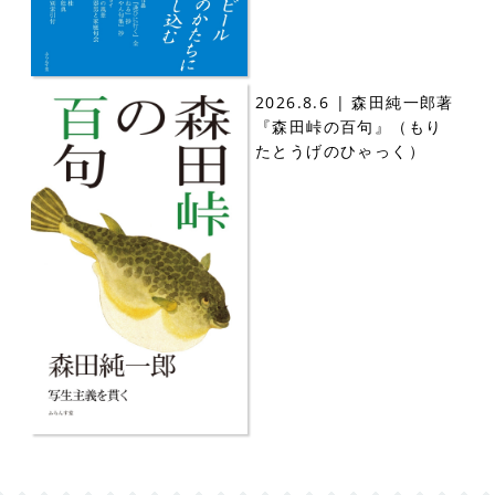
2026.8.6 | 森田純一郎著
『森田峠の百句』（もり
たとうげのひゃっく）