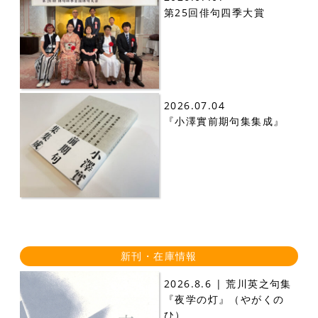
第25回俳句四季大賞
2026.07.04
『小澤實前期句集集成』
新刊・在庫情報
2026.8.6 | 荒川英之句集
『夜学の灯』（やがくの
ひ）