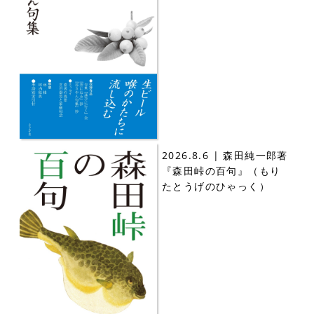
2026.8.6 | 森田純一郎著
『森田峠の百句』（もり
たとうげのひゃっく）