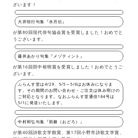
ざいます！
大井恒行句集『水月伝』
が第80回現代俳句協会賞を受賞しました！おめでと
うございます。
藤井あかり句集『メゾティント』
が第16回田中裕明賞を受賞しました！おめでとうご
ざいます。
ふらんす堂は4/29、5/5～5/6はお休みになりま
す。その期間のお問い合わせ・ご注文は休み明けの
ご対応となります。なおふらんす堂通信184号は
5/1に発送いたします。
中村和弘句集『荊棘（おどろ）』
が第40回詩歌文学館賞、第17回小野市詩歌文学賞、