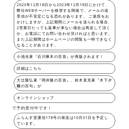
2023年12月18日から2023年12月19日にかけて、
弊社WEBサーバーを移管する関係で、メールの送
受信が不安定になる恐れがあります。 ご迷惑をお
かけしますが、上記期間にメールを送られる場合、
2営業日たっても返事が来ない場合は再送して頂く
か、お電話にてお問い合わせ頂ければと思います。
また上記期間はホームページの閲覧も一時できなく
なることがあります。
小池光著『石川啄木の百首』が再版されます！
詳細はこちら
大辻隆弘著『岡井隆の百首』、鈴木直充著『木下夕
爾の百句』が
オンラインショップ
で予約受付中です！
ふらんす堂通信178号の発送は10月31日を予定し
ています。