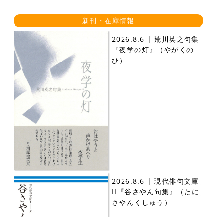
新刊・在庫情報
2026.8.6 | 荒川英之句集
『夜学の灯』（やがくの
ひ）
2026.8.6 | 現代俳句文庫
II『谷さやん句集』（たに
さやんくしゅう）