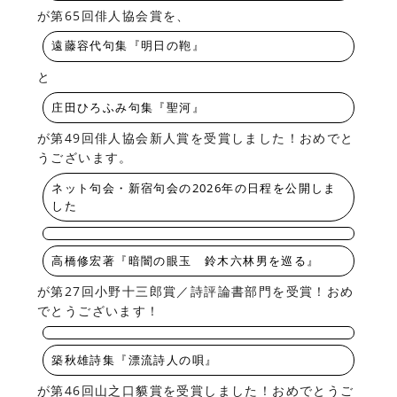
が第65回俳人協会賞を、
遠藤容代句集『明日の鞄』
と
庄田ひろふみ句集『聖河』
が第49回俳人協会新人賞を受賞しました！おめでと
うございます。
ネット句会・新宿句会の2026年の日程を公開しま
した
高橋修宏著『暗闇の眼玉 鈴木六林男を巡る』
が第27回小野十三郎賞／詩評論書部門を受賞！おめ
でとうございます！
築秋雄詩集『漂流詩人の唄』
が第46回山之口貘賞を受賞しました！おめでとうご