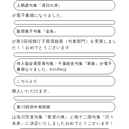
上鞆彦句集『遅日の岸』
が電子書籍になりました。
阪西敦子句集『金魚』
が第2回稲畑汀子賞奨励賞（句集部門）を受賞しまし
た！！おめでとうございます
俳人協会賞受賞句集・千葉皓史句集『家族』が電子
書籍なりました。kindleは
こちらより
購入いただけます。
第15回田中裕明賞
は浅川芳直句集『夜景の奥』と南十二国句集『日々
未来』に決定いたしましたおめでとうございます！