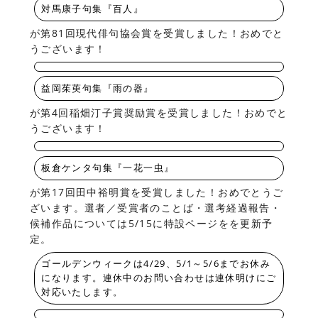
対馬康子句集『百人』
が第81回現代俳句協会賞を受賞しました！おめでと
うございます！
益岡茱萸句集『雨の器』
が第4回稲畑汀子賞奨励賞を受賞しました！おめでと
うございます！
板倉ケンタ句集『一花一虫』
が第17回田中裕明賞を受賞しました！おめでとうご
ざいます。選者／受賞者のことば・選考経過報告・
候補作品については5/15に特設ページをを更新予
定。
ゴールデンウィークは4/29、5/1～5/6までお休み
になります。連休中のお問い合わせは連休明けにご
対応いたします。