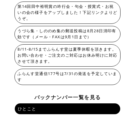
第14回田中裕明賞の吟行会・句会・授賞式・お祝
いの会の様子をアップしました！下記リンクよりど
うぞ。
うづら集・しののめ集の郵送投稿は8月28日消印有
効です（メール・FAXは9月1日まで）
8/11-8/15までふらんす堂は夏季休暇を頂きます。
お問い合わせ・ご注文のご対応はお休み明けに対応
させて頂きます。
ふらんす堂通信177号は7/31の発送を予定していま
す
バックナンバー一覧を見る
ひとこと