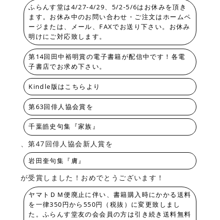
ふらんす堂は4/27-4/29、5/2-5/6はお休みを頂き
ます。お休み中のお問い合わせ・ご注文はホームペ
ージまたは、メール、FAXでお送り下さい。お休み
明けにご対応致します。
第14回田中裕明賞の電子書籍が配信中です！各電
子書店でお求め下さい。
Kindle版はこちらより
第63回俳人協会賞を
千葉皓史句集『家族』
、第47回俳人協会新人賞を
岩田奎句集『膚』
が受賞しました！おめでとうございます！
ヤマトＤＭ便廃止に伴い、書籍購入時にかかる送料
を一律350円から550円（税抜）に変更致しまし
た。ふらんす堂友の会会員の方は引き続き送料無料