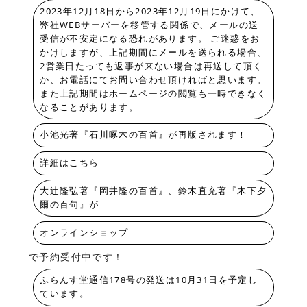
2023年12月18日から2023年12月19日にかけて、
弊社WEBサーバーを移管する関係で、メールの送
受信が不安定になる恐れがあります。 ご迷惑をお
かけしますが、上記期間にメールを送られる場合、
2営業日たっても返事が来ない場合は再送して頂く
か、お電話にてお問い合わせ頂ければと思います。
また上記期間はホームページの閲覧も一時できなく
なることがあります。
小池光著『石川啄木の百首』が再版されます！
詳細はこちら
大辻隆弘著『岡井隆の百首』、鈴木直充著『木下夕
爾の百句』が
オンラインショップ
で予約受付中です！
ふらんす堂通信178号の発送は10月31日を予定し
ています。