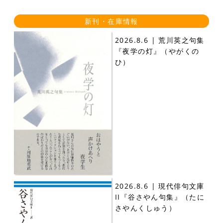
新刊・在庫情報
2026.8.6 | 荒川英之句集
『夜学の灯』（やがくの
ひ）
2026.8.6 | 現代俳句文庫
II『谷さやん句集』（たに
さやんくしゅう）