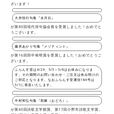
ざいます！
大井恒行句集『水月伝』
が第80回現代俳句協会賞を受賞しました！おめでと
うございます。
藤井あかり句集『メゾティント』
が第16回田中裕明賞を受賞しました！おめでとうご
ざいます。
ふらんす堂は4/29、5/5～5/6はお休みになりま
す。その期間のお問い合わせ・ご注文は休み明けの
ご対応となります。なおふらんす堂通信184号は
5/1に発送いたします。
中村和弘句集『荊棘（おどろ）』
が第40回詩歌文学館賞、第17回小野市詩歌文学賞、