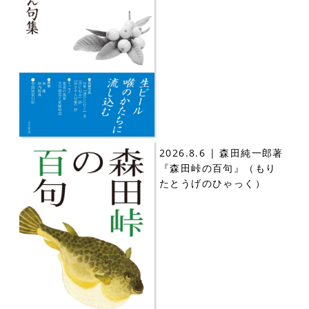
2026.8.6 | 森田純一郎著
『森田峠の百句』（もり
たとうげのひゃっく）