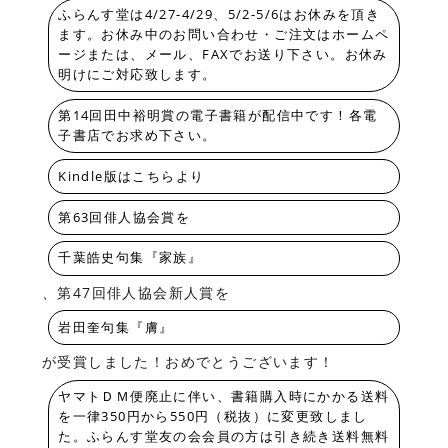
ふらんす堂は4/27-4/29、5/2-5/6はお休みを頂き
ます。お休み中のお問い合わせ・ご注文はホームペ
ージまたは、メール、FAXでお送り下さい。お休み
明けにご対応致します。
第14回田中裕明賞の電子書籍が配信中です！各電
子書店でお求め下さい。
Kindle版はこちらより
第63回俳人協会賞を
千葉皓史句集『家族』
、第47回俳人協会新人賞を
岩田奎句集『膚』
が受賞しました！おめでとうございます！
ヤマトＤＭ便廃止に伴い、書籍購入時にかかる送料
を一律350円から550円（税抜）に変更致しまし
た。ふらんす堂友の会会員の方は引き続き送料無料