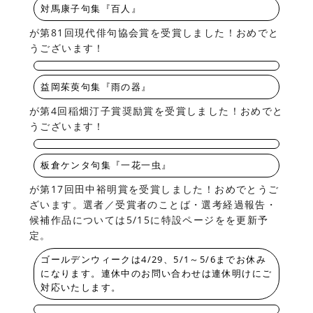
対馬康子句集『百人』
が第81回現代俳句協会賞を受賞しました！おめでと
うございます！
益岡茱萸句集『雨の器』
が第4回稲畑汀子賞奨励賞を受賞しました！おめでと
うございます！
板倉ケンタ句集『一花一虫』
が第17回田中裕明賞を受賞しました！おめでとうご
ざいます。選者／受賞者のことば・選考経過報告・
候補作品については5/15に特設ページをを更新予
定。
ゴールデンウィークは4/29、5/1～5/6までお休み
になります。連休中のお問い合わせは連休明けにご
対応いたします。