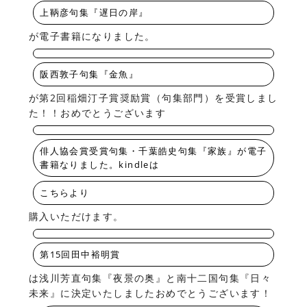
上鞆彦句集『遅日の岸』
が電子書籍になりました。
阪西敦子句集『金魚』
が第2回稲畑汀子賞奨励賞（句集部門）を受賞しまし
た！！おめでとうございます
俳人協会賞受賞句集・千葉皓史句集『家族』が電子
書籍なりました。kindleは
こちらより
購入いただけます。
第15回田中裕明賞
は浅川芳直句集『夜景の奥』と南十二国句集『日々
未来』に決定いたしましたおめでとうございます！