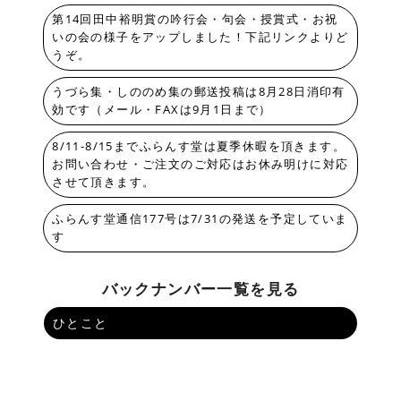
第14回田中裕明賞の吟行会・句会・授賞式・お祝
いの会の様子をアップしました！下記リンクよりど
うぞ。
うづら集・しののめ集の郵送投稿は8月28日消印有
効です（メール・FAXは9月1日まで）
8/11-8/15までふらんす堂は夏季休暇を頂きます。
お問い合わせ・ご注文のご対応はお休み明けに対応
させて頂きます。
ふらんす堂通信177号は7/31の発送を予定していま
す
バックナンバー一覧を見る
ひとこと