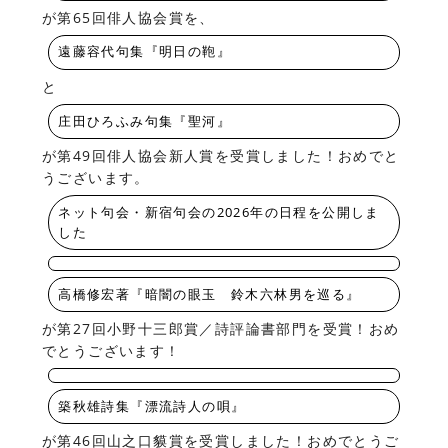
が第65回俳人協会賞を、
遠藤容代句集『明日の鞄』
と
庄田ひろふみ句集『聖河』
が第49回俳人協会新人賞を受賞しました！おめでと
うございます。
ネット句会・新宿句会の2026年の日程を公開しま
した
高橋修宏著『暗闇の眼玉 鈴木六林男を巡る』
が第27回小野十三郎賞／詩評論書部門を受賞！おめ
でとうございます！
築秋雄詩集『漂流詩人の唄』
が第46回山之口貘賞を受賞しました！おめでとうご