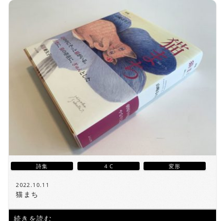
詩集
４C
変形
2022.10.11
猫まち
続きを読む