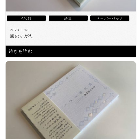
4/6判
詩集
ペーパーバック
2020.3.18
風のすがた
続きを読む