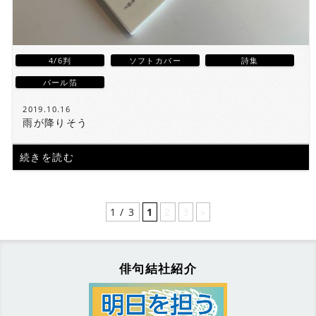
4/6判
ソフトカバー
詩集
パール箔
2019.10.16
雨が降りそう
続きを読む
1 / 3
1
2
3
»
俳句結社紹介