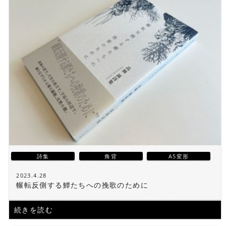
詩集
角背
A5変形
2023.4.28
輾転反側する鱏たちへの挽歌のために
続きを読む