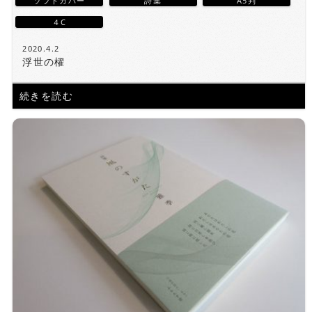
ソフトカバー
詩集
A5判
４C
2020.4.2
浮世の櫂
続きを読む