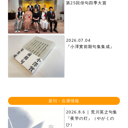
第25回俳句四季大賞
2026.07.04
『小澤實前期句集集成』
新刊・在庫情報
2026.8.6 | 荒川英之句集
『夜学の灯』（やがくの
ひ）