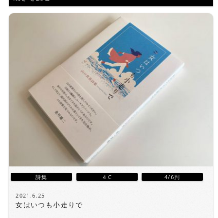
詩集
４C
4/6判
2021.6.25
女はいつも小走りで