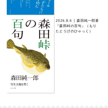
2026.8.6 | 森田純一郎著
『森田峠の百句』（もり
たとうげのひゃっく）