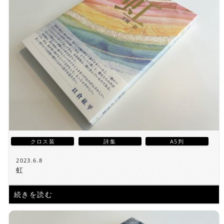
クロス装
詩集
A5判
2023.6.8
虹
続きを読む