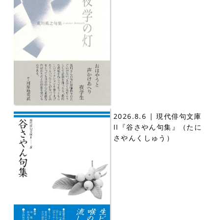
2026.8.6 | 現代俳句文庫
II『谷さやん句集』（たに
さやんくしゅう）