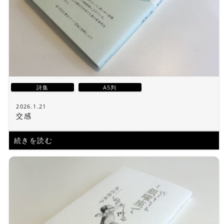
詩集
A5判
2026.1.21
交感
続きを読む