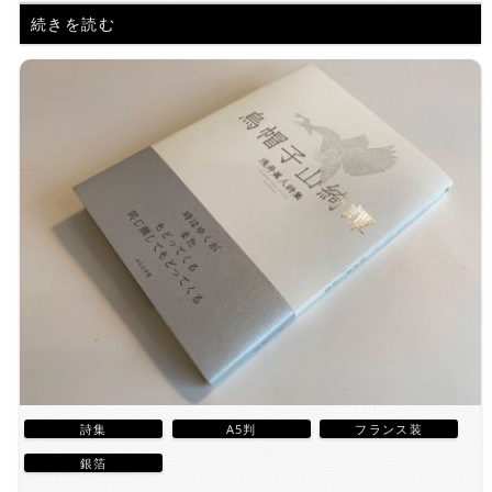
続きを読む
詩集
A5判
フランス装
銀箔