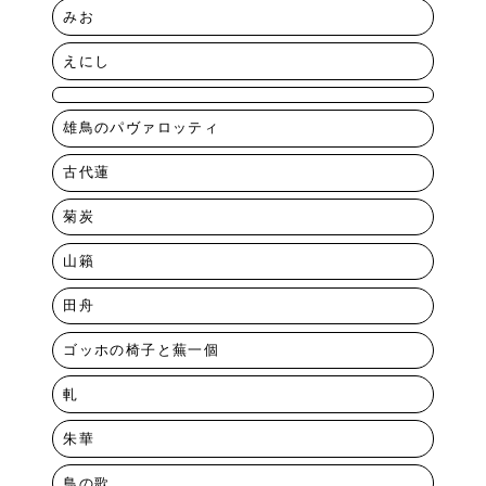
みお
えにし
雄鳥のパヴァロッティ
古代蓮
菊炭
山籟
田舟
ゴッホの椅子と蕪一個
軋
朱華
鳥の歌