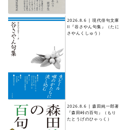
2026.8.6 | 現代俳句文庫
II『谷さやん句集』（たに
さやんくしゅう）
2026.8.6 | 森田純一郎著
『森田峠の百句』（もり
たとうげのひゃっく）