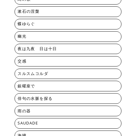
漱石の涅槃
蝶ゆらぐ
幽光
夜は九夜 日は十日
交感
スルスムコルダ
銀曜座で
俳句の水脈を探る
雨の器
SAUDADE
海嘯