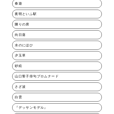
春遊
夜明といふ駅
隣りの席
向日葵
水のにほひ
夕玉草
砂絵
山口誓子俳句プロムナード
さざ波
白雲
『デッサンモデル』