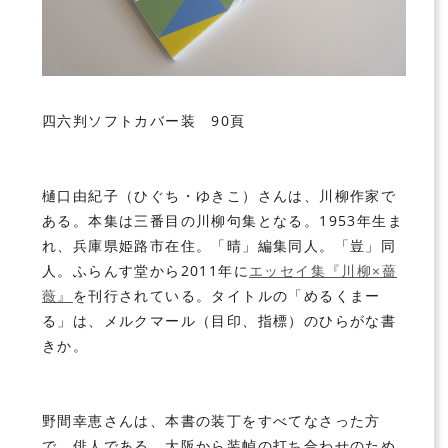
四六判ソフトカバー装 90頁
樋口由紀子（ひぐち・ゆきこ）さんは、川柳作家で
ある。本集は三番目の川柳句集となる。1953年生ま
れ、兵庫県姫路市在住。「晴」編集同人。「豈」同
人。ふらんす堂から2011年に
エッセイ集『川柳×薔
薇』
を刊行されている。タイトルの「めるくまー
る」は、メルクマール（目印、指標）のひらがな書
きか。
野間幸恵さんは、本書の装丁をすべてなさった方
で、俳人である。大阪から装幀の打ち合わせのため