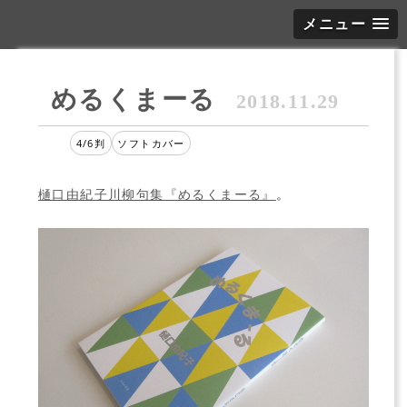
メニュー
めるくまーる
2018.11.29
4/6判
ソフトカバー
樋口由紀子川柳句集『めるくまーる』
。