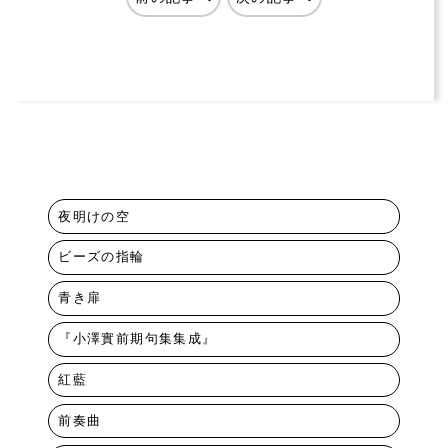
夜明けの空
ビーズの指輪
青き扉
『小澤實前期句集集成』
紅藍
前奏曲