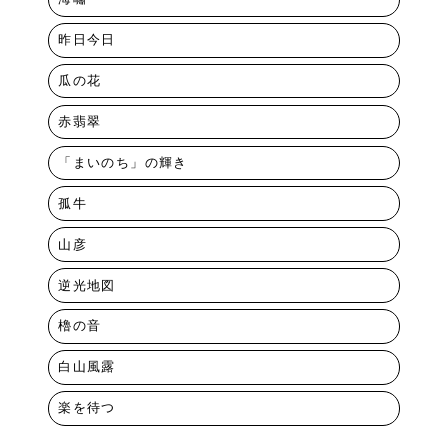
昨日今日
瓜の花
赤翡翠
「まいのち」の輝き
孤牛
山彦
逆光地図
櫓の音
白山風露
楽を待つ