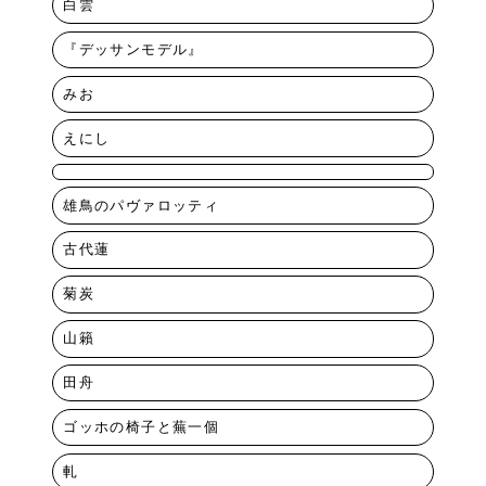
白雲
『デッサンモデル』
みお
えにし
雄鳥のパヴァロッティ
古代蓮
菊炭
山籟
田舟
ゴッホの椅子と蕪一個
軋