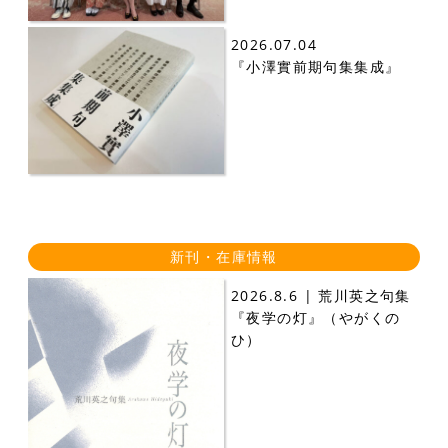
2026.07.04
『小澤實前期句集集成』
新刊・在庫情報
2026.8.6 | 荒川英之句集
『夜学の灯』（やがくの
ひ）