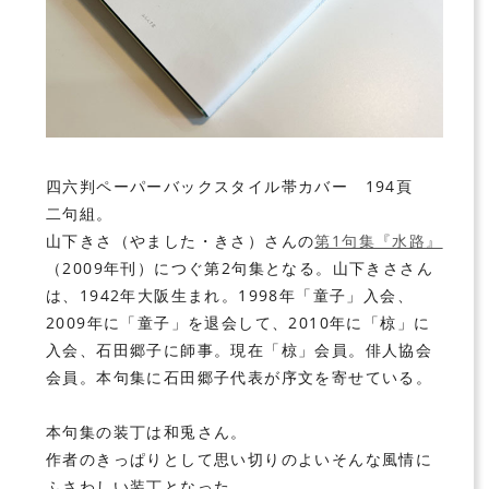
四六判ペーパーバックスタイル帯カバー 194頁
二句組。
山下きさ（やました・きさ）
さんの
第1句集『水路』
（2009年刊）につぐ第2句集となる。山下きささん
は、1942年大阪生まれ。1998年
「童子」
入会、
2009年に「童子」を退会して、2010年に
「椋」
に
入会、
石田郷子
に師事。現在「椋」会員。俳人協会
会員。本句集に石田郷子代表が序文を寄せている。
本句集の装丁は
和兎
さん。
作者のきっぱりとして思い切りのよいそんな風情に
ふさわしい装丁となった。