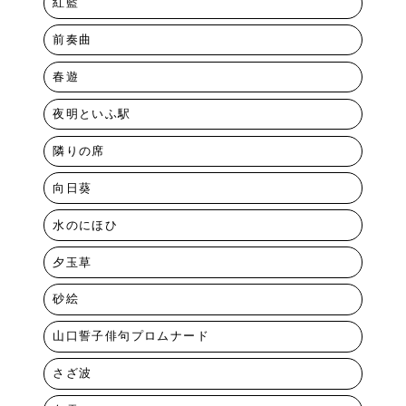
紅藍
前奏曲
春遊
夜明といふ駅
隣りの席
向日葵
水のにほひ
夕玉草
砂絵
山口誓子俳句プロムナード
さざ波