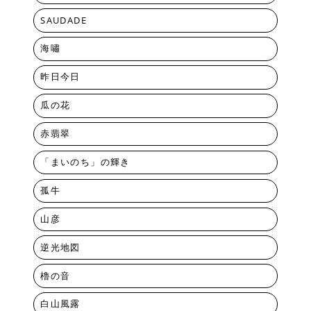
SAUDADE
海嘯
昨日今日
瓜の花
赤翡翠
「まいのち」の輝き
孤牛
山彦
逆光地図
櫓の音
白山風露