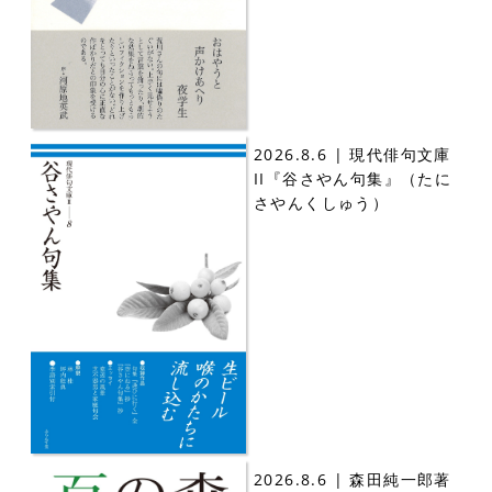
2026.8.6 | 現代俳句文庫
II『谷さやん句集』（たに
さやんくしゅう）
2026.8.6 | 森田純一郎著