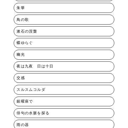
朱華
鳥の歌
漱石の涅槃
蝶ゆらぐ
幽光
夜は九夜 日は十日
交感
スルスムコルダ
銀曜座で
俳句の水脈を探る
雨の器