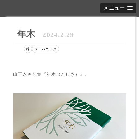
メニュー
年木
2024.2.29
緑
ペーパバック
山下きさ句集『年木（としぎ）』
。