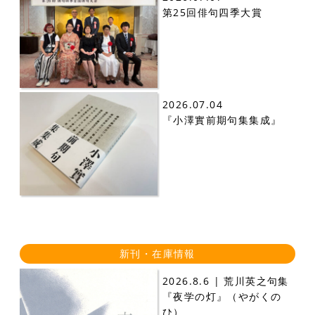
第25回俳句四季大賞
2026.07.04
『小澤實前期句集集成』
新刊・在庫情報
2026.8.6 | 荒川英之句集
『夜学の灯』（やがくの
ひ）