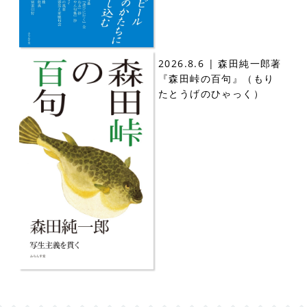
2026.8.6 | 森田純一郎著
『森田峠の百句』（もり
たとうげのひゃっく）