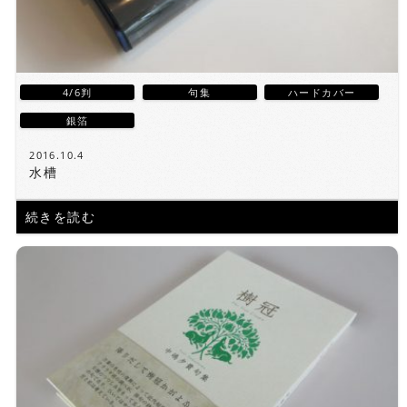
4/6判
句集
ハードカバー
銀箔
2016.10.4
水槽
続きを読む