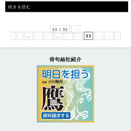
続きを読む
33 / 35
« 先
頭
«
...
10
20
...
31
32
33
34
35
»
俳句結社紹介