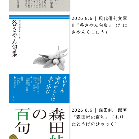
2026.8.6 | 現代俳句文庫
II『谷さやん句集』（たに
さやんくしゅう）
2026.8.6 | 森田純一郎著
『森田峠の百句』（もり
たとうげのひゃっく）