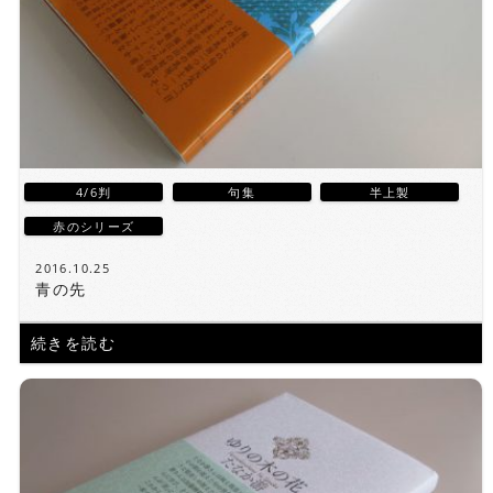
4/6判
句集
半上製
赤のシリーズ
2016.10.25
青の先
続きを読む