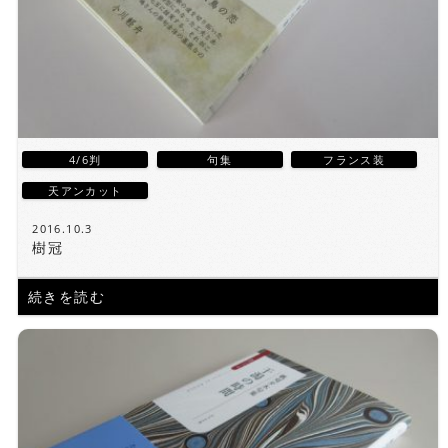
4/6判
句集
フランス装
天アンカット
2016.10.3
樹冠
続きを読む