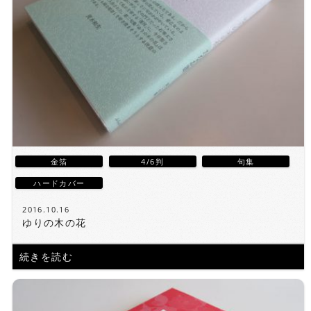
金箔
4/6判
句集
ハードカバー
2016.10.16
ゆりの木の花
続きを読む