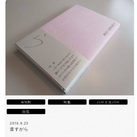
4/6判
句集
ハードカバー
白箔
2016.9.23
道すがら