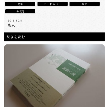
句集
ハードカバー
金箔
4/6判
2016.10.8
薫風
続きを読む