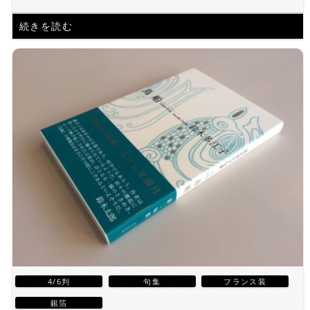
続きを読む
4/6判
句集
フランス装
銀箔