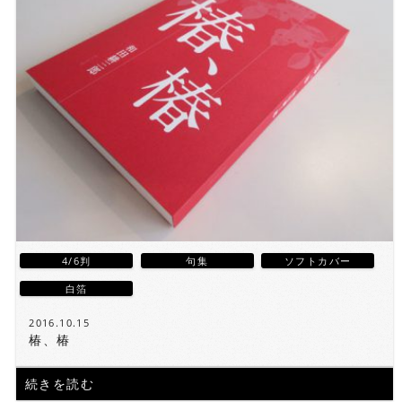
4/6判
句集
ソフトカバー
白箔
2016.10.15
椿、椿
続きを読む