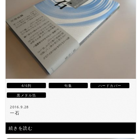
4/6判
句集
ハードカバー
黒メタル箔
2016.9.28
一石
続きを読む