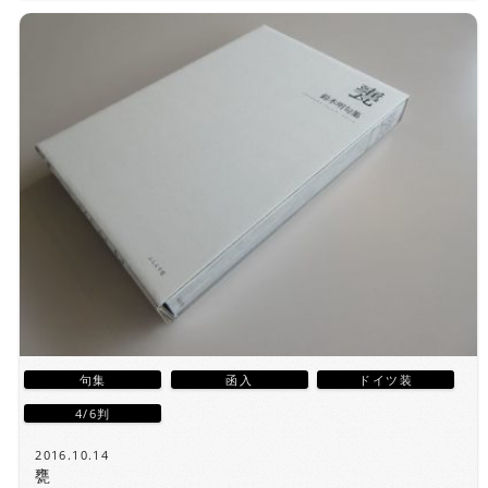
句集
函入
ドイツ装
4/6判
2016.10.14
甕