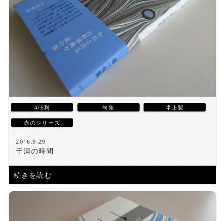
4/6判
句集
半上製
赤のシリーズ
2016.9.29
干潟の時間
続きを読む