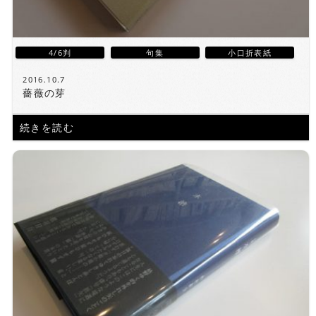
4/6判
句集
小口折表紙
2016.10.7
薔薇の芽
続きを読む