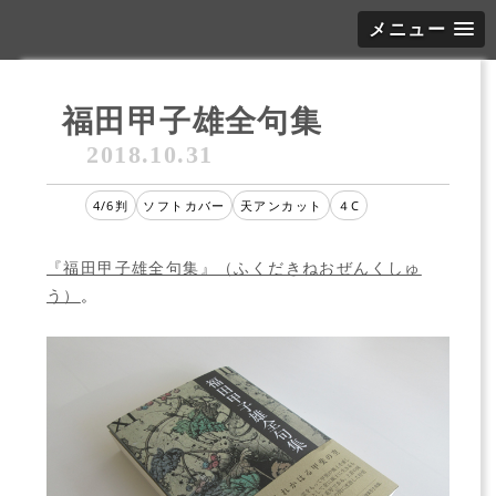
メニュー
福田甲子雄全句集
2018.10.31
4/6判
ソフトカバー
天アンカット
４C
『福田甲子雄全句集』（ふくだきねおぜんくしゅ
う）
。