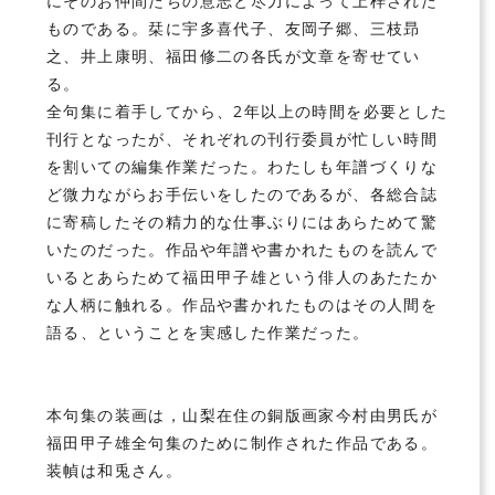
にそのお仲間たちの意志と尽力によって上梓された
ものである。栞に宇多喜代子、友岡子郷、三枝昻
之、井上康明、福田修二の各氏が文章を寄せてい
る。
全句集に着手してから、2年以上の時間を必要とした
刊行となったが、それぞれの刊行委員が忙しい時間
を割いての編集作業だった。わたしも年譜づくりな
ど微力ながらお手伝いをしたのであるが、各総合誌
に寄稿したその精力的な仕事ぶりにはあらためて驚
いたのだった。作品や年譜や書かれたものを読んで
いるとあらためて福田甲子雄という俳人のあたたか
な人柄に触れる。作品や書かれたものはその人間を
語る、ということを実感した作業だった。
本句集の装画は，山梨在住の銅版画家今村由男氏が
福田甲子雄全句集のために制作された作品である。
装幀は和兎さん。