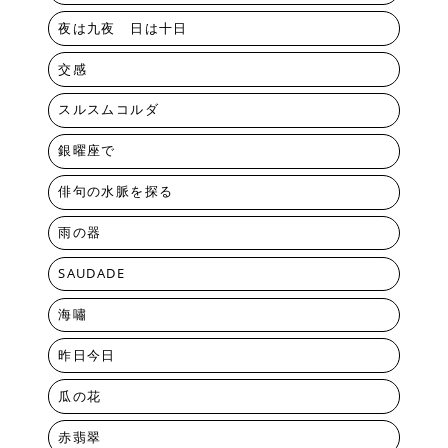
夜は九夜 日は十日
交感
スルスムコルダ
銀曜座で
俳句の水脈を探る
雨の器
SAUDADE
海嘯
昨日今日
瓜の花
赤翡翠