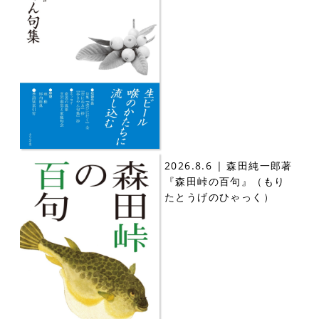
2026.8.6 | 森田純一郎著
『森田峠の百句』（もり
たとうげのひゃっく）