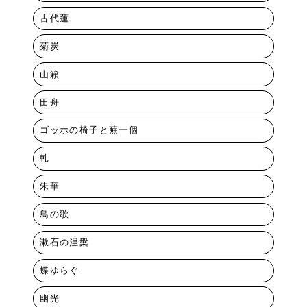
古代蓮
菊炭
山籟
田舟
ゴッホの椅子と蕪一個
軋
朱華
鳥の歌
漱石の涅槃
蝶ゆらぐ
幽光