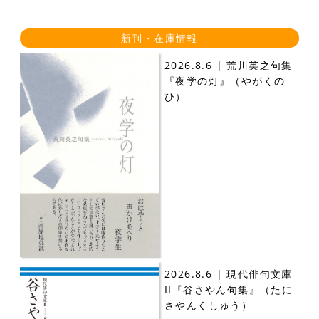
新刊・在庫情報
2026.8.6 | 荒川英之句集
『夜学の灯』（やがくの
ひ）
2026.8.6 | 現代俳句文庫
II『谷さやん句集』（たに
さやんくしゅう）