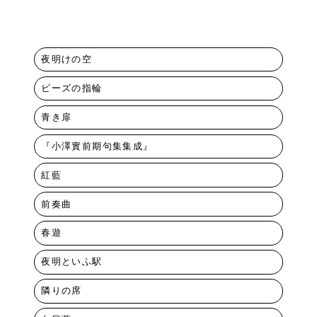
夜明けの空
ビーズの指輪
青き扉
『小澤實前期句集集成』
紅藍
前奏曲
春遊
夜明といふ駅
隣りの席