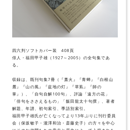
四六判ソフトカバー装 408頁
俳人・福田甲子雄（1927～2005）の全句集であ
る。
収録は、既刊句集7冊（『藁火』『青蝉』『白根山
麓』『山の風』『盆地の灯』『草虱』『師の
掌』）、「自句自解100句」、評論「遠方の花」
「俳句をささえるもの」「飯田龍太十句撰」、著者
解題、年譜、初句索引、季語別索引。
福田甲子雄氏が亡くなってより13年ぶりに刊行委員
会（保坂敏子・瀧澤和治・斎藤史子）の方々を中心