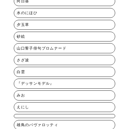
向日葵
水のにほひ
夕玉草
砂絵
山口誓子俳句プロムナード
さざ波
白雲
『デッサンモデル』
みお
えにし
雄鳥のパヴァロッティ