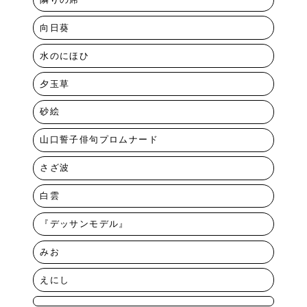
向日葵
水のにほひ
夕玉草
砂絵
山口誓子俳句プロムナード
さざ波
白雲
『デッサンモデル』
みお
えにし