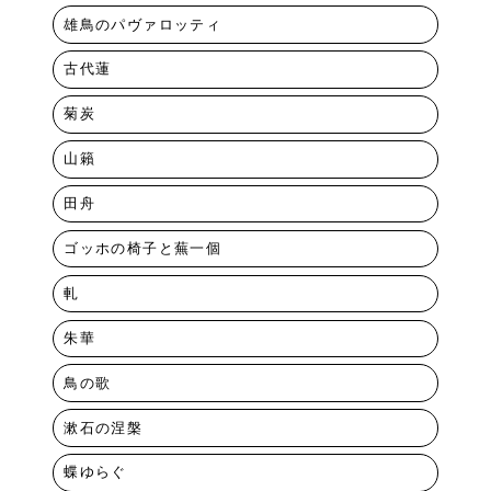
雄鳥のパヴァロッティ
古代蓮
菊炭
山籟
田舟
ゴッホの椅子と蕪一個
軋
朱華
鳥の歌
漱石の涅槃
蝶ゆらぐ