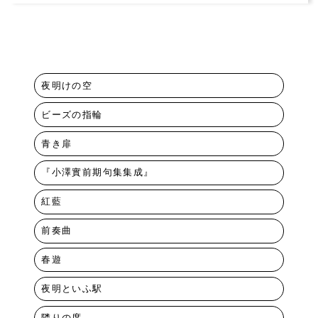
夜明けの空
ビーズの指輪
青き扉
『小澤實前期句集集成』
紅藍
前奏曲
春遊
夜明といふ駅
隣りの席