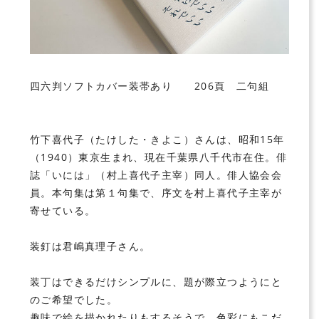
四六判ソフトカバー装帯あり 206頁 二句組
竹下喜代子（たけした・きよこ）さんは、昭和15年
（1940）東京生まれ、現在千葉県八千代市在住。俳
誌「いには」（村上喜代子主宰）同人。俳人協会会
員。本句集は第１句集で、序文を村上喜代子主宰が
寄せている。
装釘は君嶋真理子さん。
装丁はできるだけシンプルに、題が際立つようにと
のご希望でした。
趣味で絵を描かれたりもするそうで、色彩にもこだ