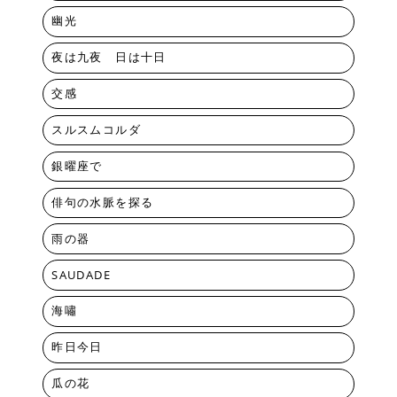
幽光
夜は九夜 日は十日
交感
スルスムコルダ
銀曜座で
俳句の水脈を探る
雨の器
SAUDADE
海嘯
昨日今日
瓜の花