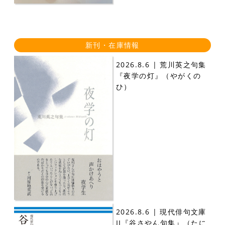
新刊・在庫情報
2026.8.6 | 荒川英之句集
『夜学の灯』（やがくの
ひ）
2026.8.6 | 現代俳句文庫
II『谷さやん句集』（たに