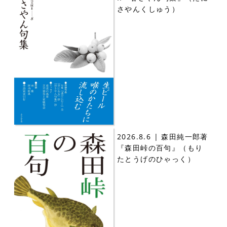
さやんくしゅう）
2026.8.6 | 森田純一郎著
『森田峠の百句』（もり
たとうげのひゃっく）