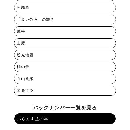
赤翡翠
「まいのち」の輝き
孤牛
山彦
逆光地図
櫓の音
白山風露
楽を待つ
バックナンバー一覧を見る
ふらんす堂の本