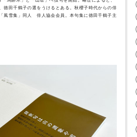
、德田千鶴子
の選をうけるとある。秋櫻子時代からの俳
「風雪集」同人 俳人協会会員。本句集に
德田千鶴子
主