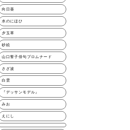
向日葵
水のにほひ
夕玉草
砂絵
山口誓子俳句プロムナード
さざ波
白雲
『デッサンモデル』
みお
えにし