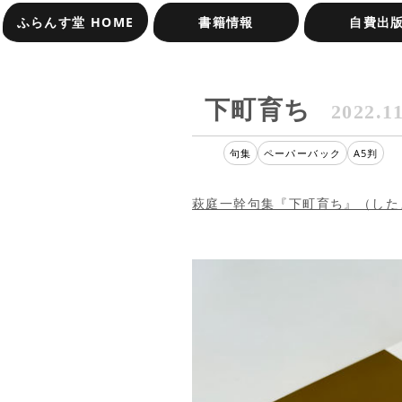
ふらんす堂 HOME
書籍情報
自費出
オンラインショップ
受賞作品一覧
下町育ち
2022.1
句集
ペーパーバック
A5判
萩庭一幹句集『下町育ち』（した