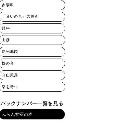
赤翡翠
「まいのち」の輝き
孤牛
山彦
逆光地図
櫓の音
白山風露
楽を待つ
バックナンバー一覧を見る
ふらんす堂の本