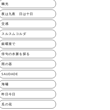
幽光
夜は九夜 日は十日
交感
スルスムコルダ
銀曜座で
俳句の水脈を探る
雨の器
SAUDADE
海嘯
昨日今日
瓜の花