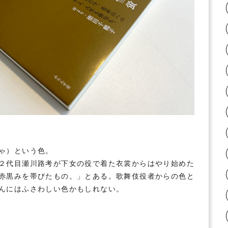
ゃ）という色。
２代目瀬川路考が下女の役で着た衣裳からはやり始めた
赤黒みを帯びたもの。
」とある。歌舞伎役者からの色と
んにはふさわしい色かもしれない。