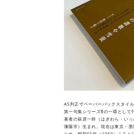
A5判正寸ペーパーバックスタイル
第一句集シリーズⅡの一環として
著者の
萩原一幹（
はぎわら・いっ
瀋陽市）生まれ。現在は東京・墨田
じめ、昭和55年（1980）ころ