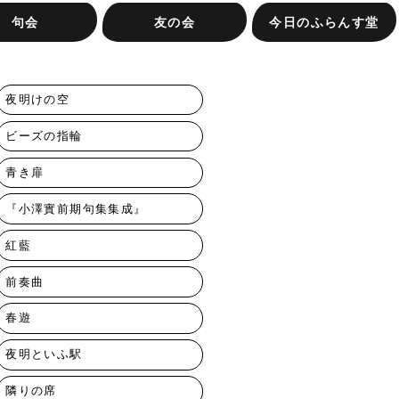
句会
友の会
今日のふらんす堂
す堂句会
句会
会（抽選）
き集への投句
ふらんす堂友の会ってな
またたき集への投句
友の会専用注文フォーム
お知らせ
お問合せ
ふらんす堂の本
イベントレポート
著者紹介
編集日記
ふらんす堂の放課後
会社概要
に？
夜明けの空
ビーズの指輪
青き扉
『小澤實前期句集集成』
紅藍
前奏曲
春遊
夜明といふ駅
隣りの席