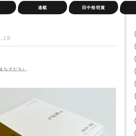
版
連載
田中裕明賞
岸本尚毅の俳句日記
梅内美華子の短歌日記
『大阪の俳句』シリーズ
俳句実践講座
桂信子全句集を読む
みづいろの窓
旅のリズムと、うたう手
ふらん
ネット
新宿句
またた
紙と、
1.18
まちそだち）