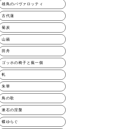
雄鳥のパヴァロッティ
古代蓮
菊炭
山籟
田舟
ゴッホの椅子と蕪一個
軋
朱華
鳥の歌
漱石の涅槃
蝶ゆらぐ