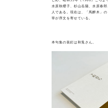
水原秋櫻子、杉山岳陽、水原春郎
人である。現在は、「馬醉木」の
宰が序文を寄せている。
本句集の装釘は和兎さん。