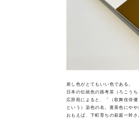
差し色がとてもいい色である。
日本の伝統色の路考茶（ろこうち
広辞苑によると、「（
歌舞伎俳優
という）染色の名。黄茶色にやや
おもえば、下町育ちの萩庭一幹さ