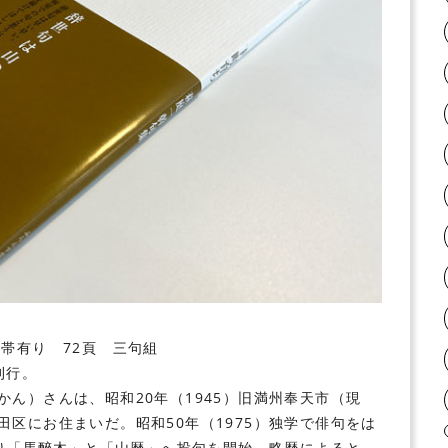
帯有り 72頁 三句組
刊行。
かん）さんは、昭和20年（1945）旧満州奉天市（現
区にお住まいだ。昭和50年（1975）独学で俳句をは
より「馬醉木」と「山暦」へ投句を開始。略歴によると、