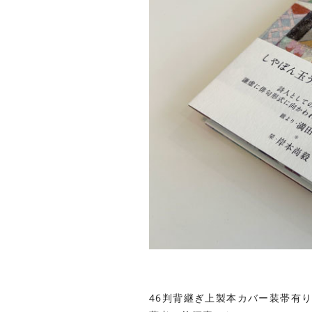
46判背継ぎ上製本カバー装帯有り