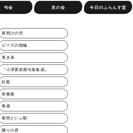
句会
友の会
今日のふらんす堂
す堂句会
句会
会（抽選）
き集への投句
ふらんす堂友の会ってな
またたき集への投句
友の会専用注文フォーム
お知らせ
お問合せ
ふらんす堂の本
イベントレポート
著者紹介
編集日記
ふらんす堂の放課後
会社概要
に？
夜明けの空
ビーズの指輪
青き扉
『小澤實前期句集集成』
紅藍
前奏曲
春遊
夜明といふ駅
隣りの席