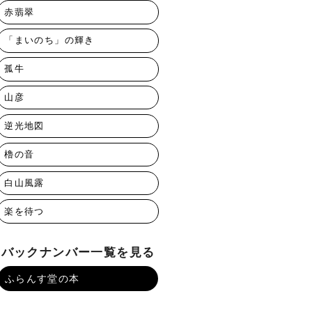
赤翡翠
「まいのち」の輝き
孤牛
山彦
逆光地図
櫓の音
白山風露
楽を待つ
バックナンバー一覧を見る
ふらんす堂の本