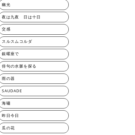
幽光
夜は九夜 日は十日
交感
スルスムコルダ
銀曜座で
俳句の水脈を探る
雨の器
SAUDADE
海嘯
昨日今日
瓜の花