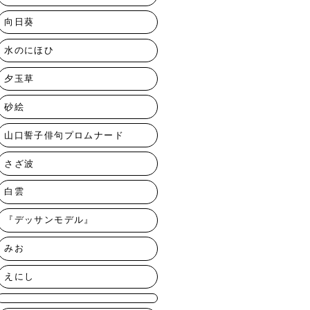
向日葵
水のにほひ
夕玉草
砂絵
山口誓子俳句プロムナード
さざ波
白雲
『デッサンモデル』
みお
えにし