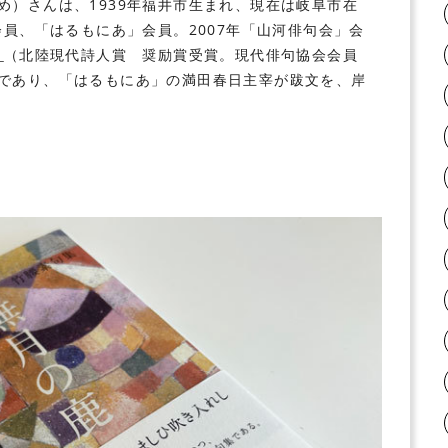
め）
さんは、1939年福井市生まれ、現在は岐阜市在
会員、
「はるもにあ」
会員。2007年
「山河俳句会」
会
』
（北陸現代詩人賞 奨励賞受賞。現代俳句協会会員
であり、「はるもにあ」の
満田春日
主宰が跋文を、
岸