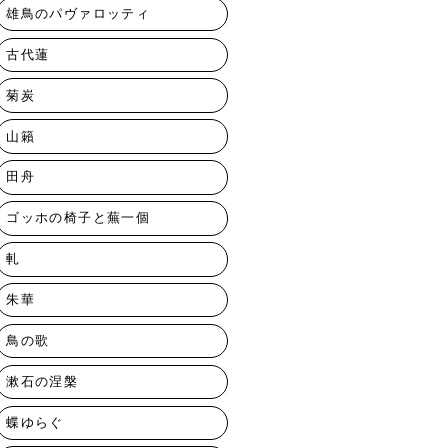
雄鳥のパヴァロッティ
古代蓮
菊炭
山籟
田舟
ゴッホの椅子と蕪一個
軋
朱華
鳥の歌
漱石の涅槃
蝶ゆらぐ