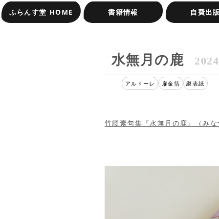
ふらんす堂 HOME
書籍情報
自費出
オンラインショップ
受賞作品一覧
水無月の鹿
2024
アルドーレ
扉金箔
継表紙
竹腰素句集『水無月の鹿』（みな