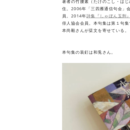
著者の
竹腰素（たけのこし・はじ
住。2006年
「三四雁通信句会」
員。2014年
詩集『しゃぼん玉刑
俳人協会会員。本句集は第１句集
本尚毅
さんが栞文を寄せている。
本句集の装釘は
和兎
さん。