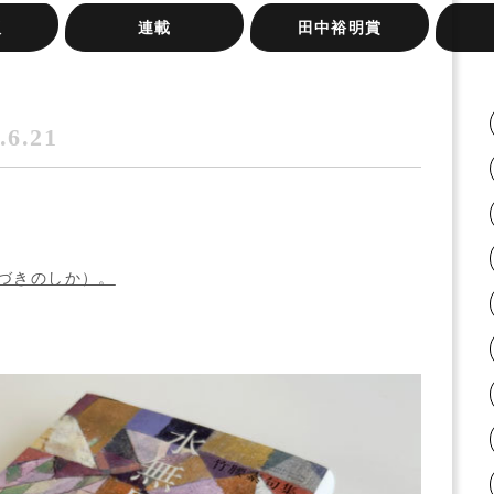
版
連載
田中裕明賞
岸本尚毅の俳句日記
梅内美華子の短歌日記
『大阪の俳句』シリーズ
俳句実践講座
桂信子全句集を読む
みづいろの窓
旅のリズムと、うたう手
ふらん
ネット
新宿句
またた
紙と、
.6.21
づきのしか）。