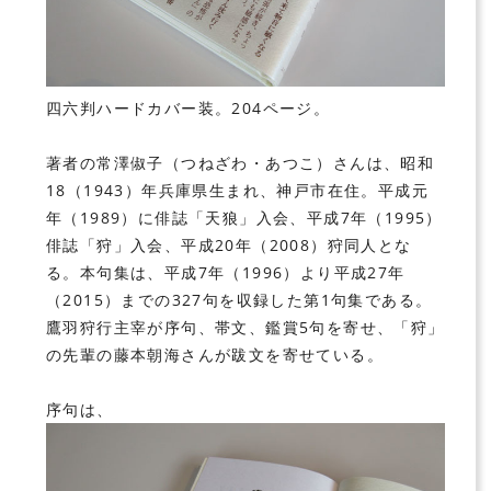
四六判ハードカバー装。204ページ。
著者の常澤俶子（つねざわ・あつこ）さんは、昭和
18（1943）年兵庫県生まれ、神戸市在住。平成元
年（1989）に俳誌「天狼」入会、平成7年（1995）
俳誌「狩」入会、平成20年（2008）狩同人とな
る。本句集は、平成7年（1996）より平成27年
（2015）までの327句を収録した第1句集である。
鷹羽狩行主宰が序句、帯文、鑑賞5句を寄せ、「狩」
の先輩の藤本朝海さんが跋文を寄せている。
序句は、