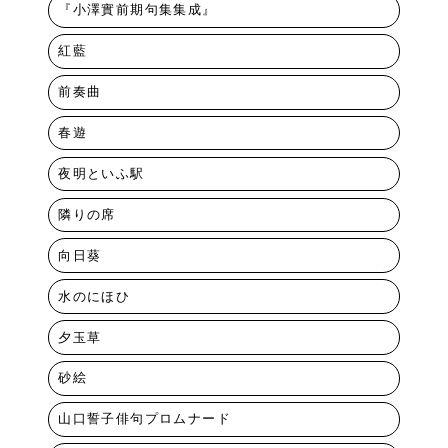
『小澤實前期句集集成』
紅藍
前奏曲
春遊
夜明といふ駅
隣りの席
向日葵
水のにほひ
夕玉草
砂絵
山口誓子俳句プロムナード