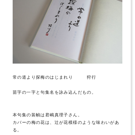
常の道より探梅のはじまれり 狩行
苗字の一字と句集名を詠み込んだもの。
本句集の装幀は君嶋真理子さん。
カバーの梅の花は、辻が花模様のような味わいがあ
る。