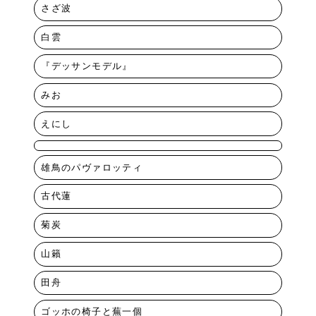
さざ波
白雲
『デッサンモデル』
みお
えにし
雄鳥のパヴァロッティ
古代蓮
菊炭
山籟
田舟
ゴッホの椅子と蕪一個