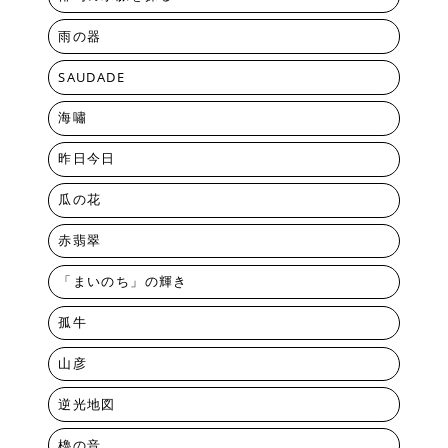
雨の器
SAUDADE
海嘯
昨日今日
瓜の花
赤翡翠
「まいのち」の輝き
孤牛
山彦
逆光地図
櫓の音