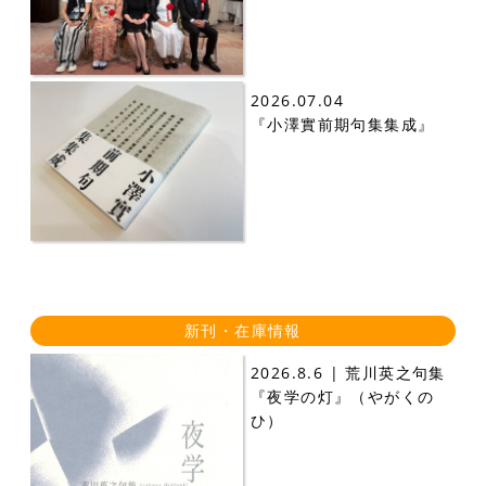
2026.07.04
『小澤實前期句集集成』
新刊・在庫情報
2026.8.6 | 荒川英之句集
『夜学の灯』（やがくの
ひ）