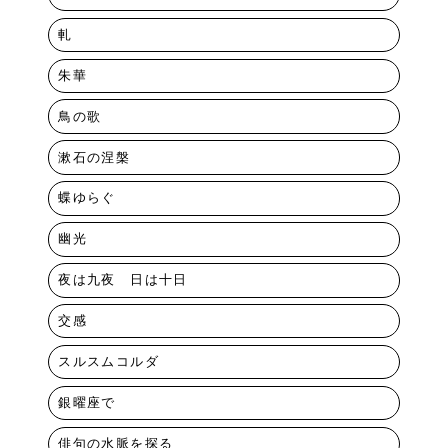
軋
朱華
鳥の歌
漱石の涅槃
蝶ゆらぐ
幽光
夜は九夜 日は十日
交感
スルスムコルダ
銀曜座で
俳句の水脈を探る