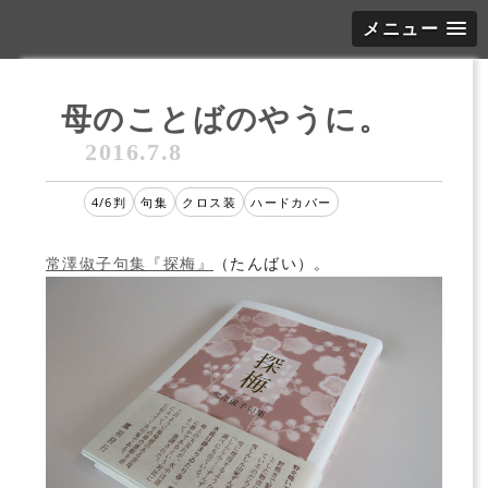
メニュー
母のことばのやうに。
2016.7.8
4/6判
句集
クロス装
ハードカバー
常澤俶子句集『探梅』
（たんばい）。