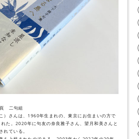
0頁 二句組
こ）
さんは、1960年生まれの、東京にお住まいの方で
れた。2020年に句友の
奈良雅子
さん、
望月和美
さんと
されている。
を上梓されたのである。2003年から2022年の20年