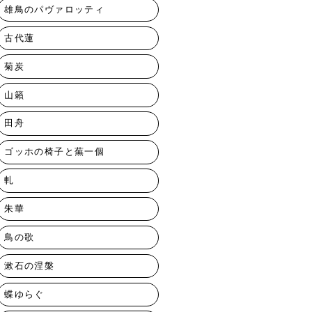
雄鳥のパヴァロッティ
古代蓮
菊炭
山籟
田舟
ゴッホの椅子と蕪一個
軋
朱華
鳥の歌
漱石の涅槃
蝶ゆらぐ