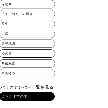
赤翡翠
「まいのち」の輝き
孤牛
山彦
逆光地図
櫓の音
白山風露
楽を待つ
バックナンバー一覧を見る
ふらんす堂の本