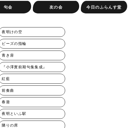
句会
友の会
今日のふらんす堂
す堂句会
句会
会（抽選）
き集への投句
ふらんす堂友の会ってな
またたき集への投句
友の会専用注文フォーム
お知らせ
お問合せ
ふらんす堂の本
イベントレポート
著者紹介
編集日記
ふらんす堂の放課後
会社概要
に？
夜明けの空
ビーズの指輪
青き扉
『小澤實前期句集集成』
紅藍
前奏曲
春遊
夜明といふ駅
隣りの席