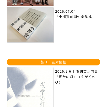
2026.07.04
『小澤實前期句集集成』
新刊・在庫情報
2026.8.6 | 荒川英之句集
『夜学の灯』（やがくの
ひ）