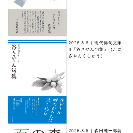
2026.8.6 | 現代俳句文庫
II『谷さやん句集』（たに
さやんくしゅう）
2026.8.6 | 森田純一郎著