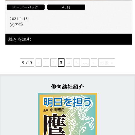
ペーパーバック
A5判
2021.1.13
父の筆
続きを読む
3 / 9
«
1
2
3
4
5
...
»
最後 »
俳句結社紹介