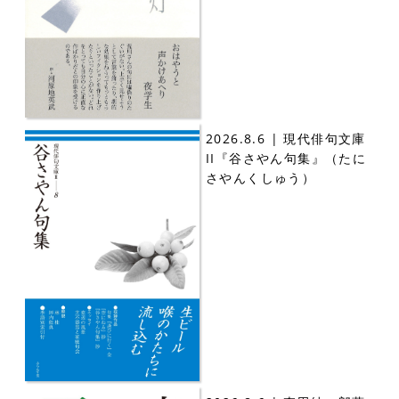
2026.8.6 | 現代俳句文庫
II『谷さやん句集』（たに
さやんくしゅう）