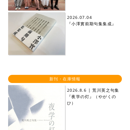
2026.07.04
『小澤實前期句集集成』
新刊・在庫情報
2026.8.6 | 荒川英之句集
『夜学の灯』（やがくの
ひ）