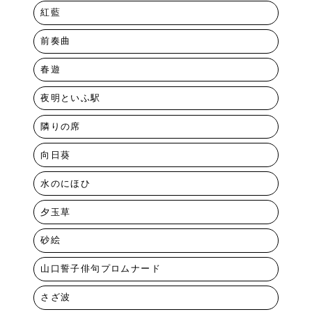
紅藍
前奏曲
春遊
夜明といふ駅
隣りの席
向日葵
水のにほひ
夕玉草
砂絵
山口誓子俳句プロムナード
さざ波