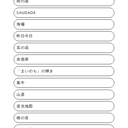
雨の器
SAUDADE
海嘯
昨日今日
瓜の花
赤翡翠
「まいのち」の輝き
孤牛
山彦
逆光地図
櫓の音