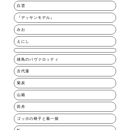
白雲
『デッサンモデル』
みお
えにし
雄鳥のパヴァロッティ
古代蓮
菊炭
山籟
田舟
ゴッホの椅子と蕪一個