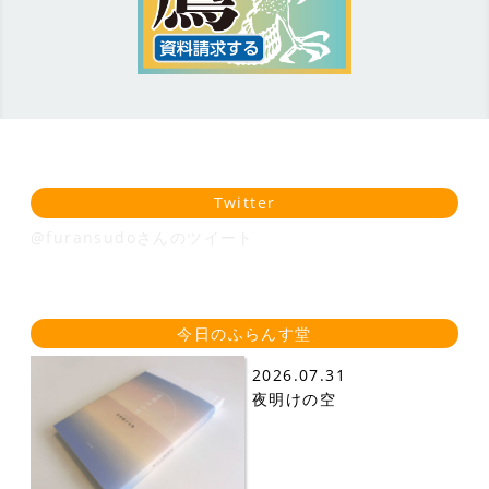
Twitter
@furansudoさんのツイート
今日のふらんす堂
2026.07.31
夜明けの空