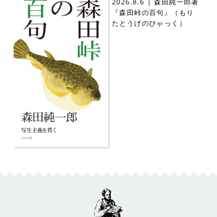
2026.8.6 | 森田純一郎著
『森田峠の百句』（もり
たとうげのひゃっく）