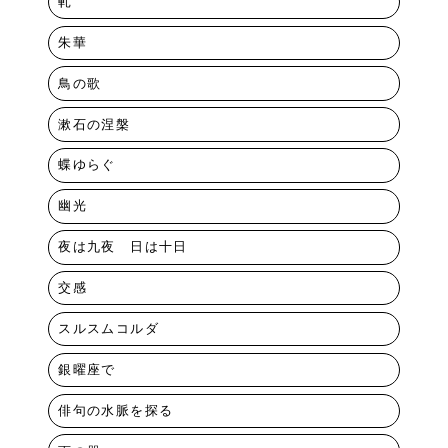
軋
朱華
鳥の歌
漱石の涅槃
蝶ゆらぐ
幽光
夜は九夜 日は十日
交感
スルスムコルダ
銀曜座で
俳句の水脈を探る