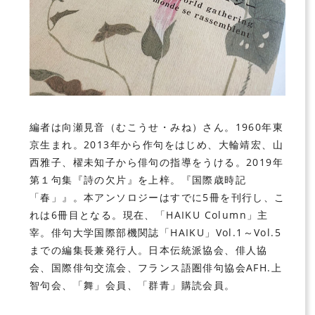
編者は向瀬見音（むこうせ・みね）さん。1960年東
京生まれ。2013年から作句をはじめ、大輪靖宏、山
西雅子、櫂未知子から俳句の指導をうける。2019年
第１句集『詩の欠片』を上梓。『国際歳時記
「春」』。本アンソロジーはすでに5冊を刊行し、こ
れは6冊目となる。現在、「HAIKU Column」主
宰。俳句大学国際部機関誌「HAIKU」Vol.1～Vol.5
までの編集長兼発行人。日本伝統派協会、俳人協
会、国際俳句交流会、フランス語圏俳句協会AFH.上
智句会、「舞」会員、「群青」購読会員。