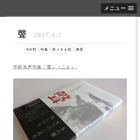
メニュー
聲
2017.1.7
4/6判
句集
赤メタル箔
角背
中村光声句集『聲』（こえ）
。