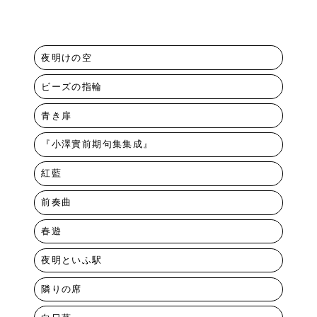
夜明けの空
ビーズの指輪
青き扉
『小澤實前期句集集成』
紅藍
前奏曲
春遊
夜明といふ駅
隣りの席