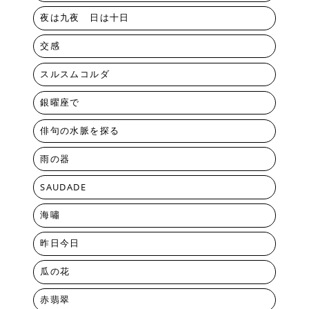
夜は九夜 日は十日
交感
スルスムコルダ
銀曜座で
俳句の水脈を探る
雨の器
SAUDADE
海嘯
昨日今日
瓜の花
赤翡翠