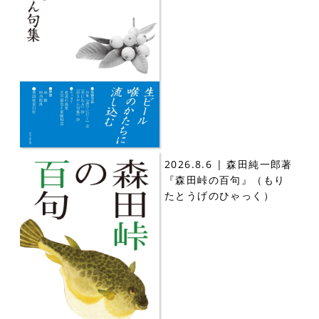
2026.8.6 | 森田純一郎著
『森田峠の百句』（もり
たとうげのひゃっく）