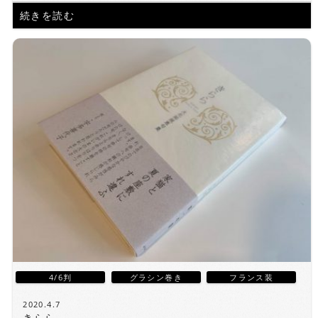
続きを読む
4/6判
グラシン巻き
フランス装
2020.4.7
きらら