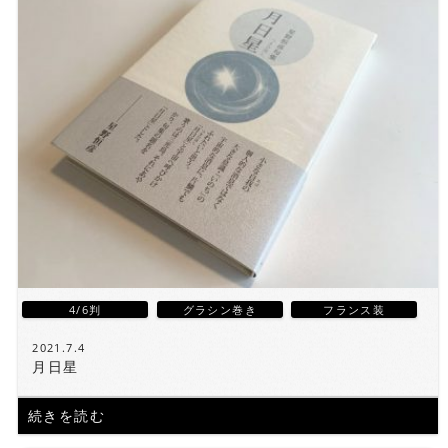
4/6判
グラシン巻き
フランス装
2021.7.4
月日星
続きを読む