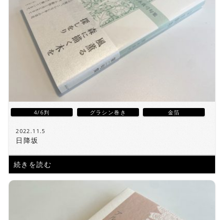
4/6判
グラシン巻き
金箔
2022.11.5
日降坂
続きを読む