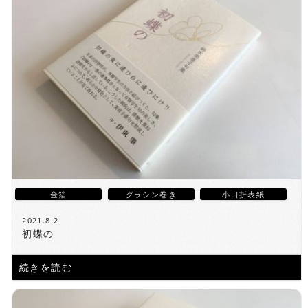
金箔
グラシン巻き
小口折表紙
2021.8.2
初蝶の
続きを読む