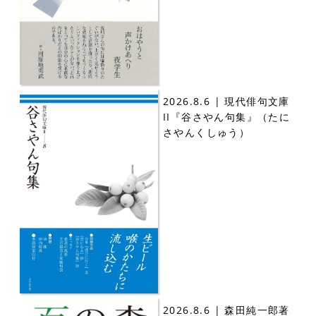
2026.8.6 | 現代俳句文庫
II『谷さやん句集』（たに
さやんくしゅう）
2026.8.6 | 森田純一郎著