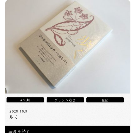
4/6判
グラシン巻き
金箔
2020.10.9
歩く
続きを読む