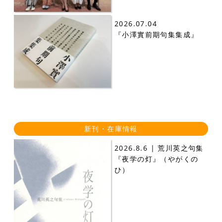
2026.07.04
『小澤實前期句集集成』
新刊・在庫情報
2026.8.6 | 荒川英之句集
『夜学の灯』（やがくの
ひ）