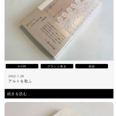
4/6判
グラシン巻き
栞紐
2022.1.28
アルトを歌ふ
続きを読む