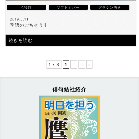
4/6判
ソフトカバー
グラシン巻き
2019.5.11
季語のごちそうⅡ
続きを読む
1 / 3
1
2
3
»
俳句結社紹介