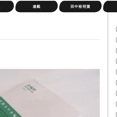
版
連載
田中裕明賞
岸本尚毅の俳句日記
梅内美華子の短歌日記
『大阪の俳句』シリーズ
俳句実践講座
桂信子全句集を読む
みづいろの窓
旅のリズムと、うたう手
ふらん
ネット
新宿句
またた
紙と、