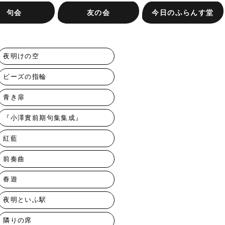
句会
友の会
今日のふらんす堂
す堂句会
句会
会（抽選）
き集への投句
ふらんす堂友の会ってな
またたき集への投句
友の会専用注文フォーム
お知らせ
お問合せ
ふらんす堂の本
イベントレポート
著者紹介
編集日記
ふらんす堂の放課後
会社概要
に？
夜明けの空
ビーズの指輪
青き扉
『小澤實前期句集集成』
紅藍
前奏曲
春遊
夜明といふ駅
隣りの席