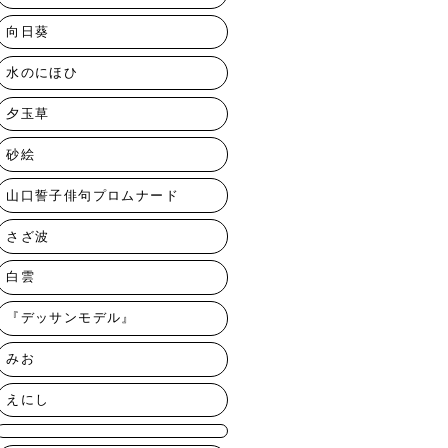
向日葵
水のにほひ
夕玉草
砂絵
山口誓子俳句プロムナード
さざ波
白雲
『デッサンモデル』
みお
えにし