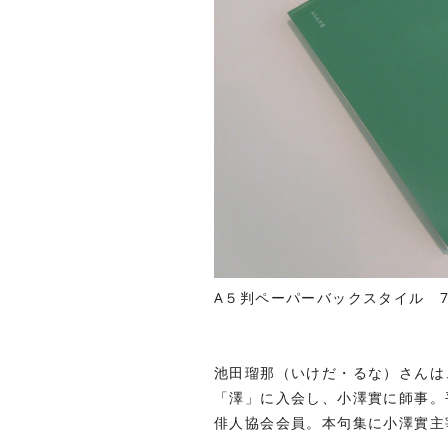
A５判ペーパーバックスタイル 
池田瑠那（いけだ・るな）さんは、昭
「澤」に入会し、小澤實に師事。平
俳人協会会員。本句集に小澤實主