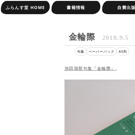
ふらんす堂 HOME
書籍情報
自費出
オンラインショップ
受賞作品一覧
金輪際
2018.9.5
句集
ペーパーバック
A5判
池田瑠那句集『金輪際』
。