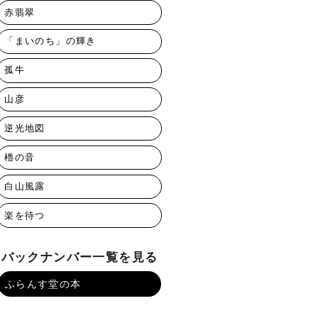
赤翡翠
「まいのち」の輝き
孤牛
山彦
逆光地図
櫓の音
白山風露
楽を待つ
バックナンバー一覧を見る
ふらんす堂の本