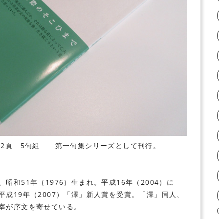
72頁 5句組 第一句集シリーズとして刊行。
和51年（1976）生まれ。平成16年（2004）に
成19年（2007）「澤」新人賞を受賞。「澤」同人、
宰が序文を寄せている。