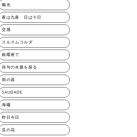
幽光
夜は九夜 日は十日
交感
スルスムコルダ
銀曜座で
俳句の水脈を探る
雨の器
SAUDADE
海嘯
昨日今日
瓜の花