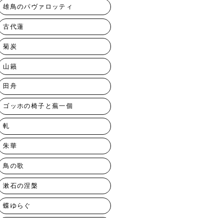
雄鳥のパヴァロッティ
古代蓮
菊炭
山籟
田舟
ゴッホの椅子と蕪一個
軋
朱華
鳥の歌
漱石の涅槃
蝶ゆらぐ