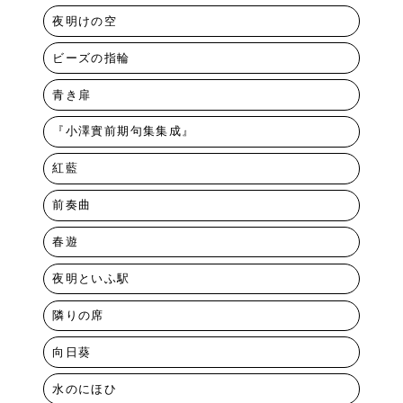
夜明けの空
ビーズの指輪
青き扉
『小澤實前期句集集成』
紅藍
前奏曲
春遊
夜明といふ駅
隣りの席
向日葵
水のにほひ