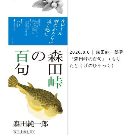
2026.8.6 | 森田純一郎著
『森田峠の百句』（もり
たとうげのひゃっく）