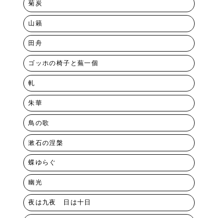
菊炭
山籟
田舟
ゴッホの椅子と蕪一個
軋
朱華
鳥の歌
漱石の涅槃
蝶ゆらぐ
幽光
夜は九夜 日は十日