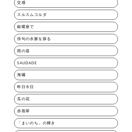
交感
スルスムコルダ
銀曜座で
俳句の水脈を探る
雨の器
SAUDADE
海嘯
昨日今日
瓜の花
赤翡翠
「まいのち」の輝き