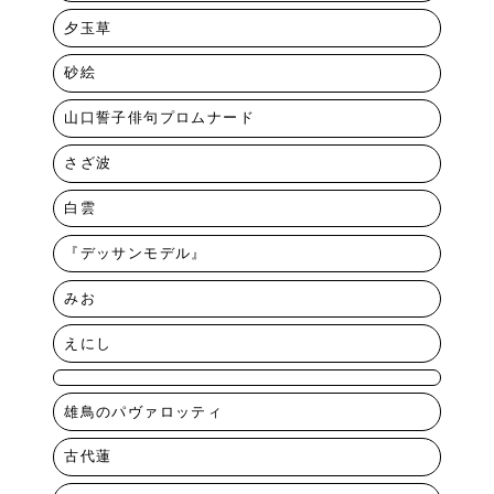
夕玉草
砂絵
山口誓子俳句プロムナード
さざ波
白雲
『デッサンモデル』
みお
えにし
雄鳥のパヴァロッティ
古代蓮