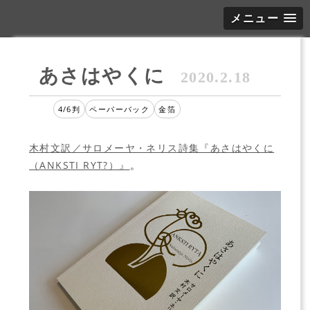
メニュー
あさはやくに
2020.2.18
4/6判
ペーパーバック
金箔
木村文訳／サロメーヤ・ネリス詩集『あさはやくに
（ANKSTI RYT?）』
。