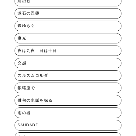
鳥の歌
漱石の涅槃
蝶ゆらぐ
幽光
夜は九夜 日は十日
交感
スルスムコルダ
銀曜座で
俳句の水脈を探る
雨の器
SAUDADE