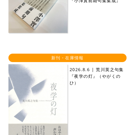
『小澤實前期句集集成』
新刊・在庫情報
2026.8.6 | 荒川英之句集
『夜学の灯』（やがくの
ひ）