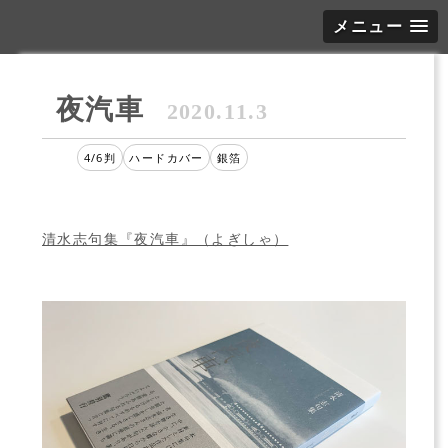
メニュー
夜汽車
2020.11.3
4/6判
ハードカバー
銀箔
清水志句集『夜汽車』（よぎしゃ）