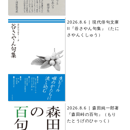
2026.8.6 | 現代俳句文庫
II『谷さやん句集』（たに
さやんくしゅう）
2026.8.6 | 森田純一郎著
『森田峠の百句』（もり
たとうげのひゃっく）