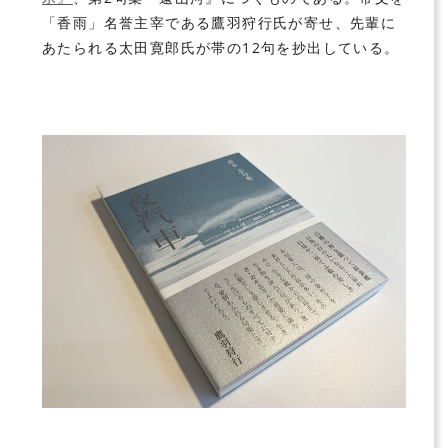
「香雨」名誉主宰である鷹羽狩行氏が寄せ、先輩に
あたられる太田寛郎氏が帯の12句を抄出している。