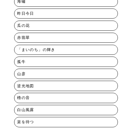
海嘯
昨日今日
瓜の花
赤翡翠
「まいのち」の輝き
孤牛
山彦
逆光地図
櫓の音
白山風露
楽を待つ