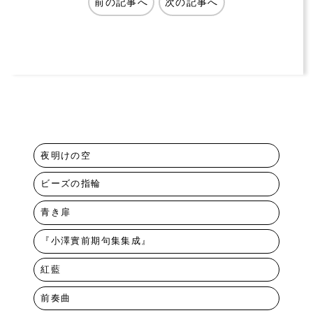
前の記事へ
次の記事へ
夜明けの空
ビーズの指輪
青き扉
『小澤實前期句集集成』
紅藍
前奏曲