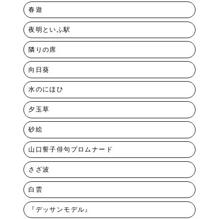
春遊
夜明といふ駅
隣りの席
向日葵
水のにほひ
夕玉草
砂絵
山口誓子俳句プロムナード
さざ波
白雲
『デッサンモデル』