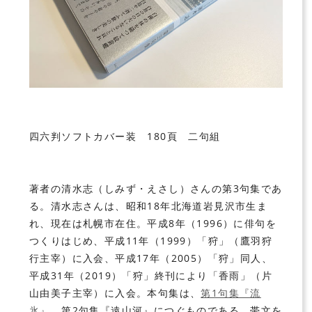
四六判ソフトカバー装 180頁 二句組
著者の清水志（しみず・えさし）さんの第3句集であ
る。清水志さんは、昭和18年北海道岩見沢市生ま
れ、現在は札幌市在住。平成8年（1996）に俳句を
つくりはじめ、平成11年（1999）「狩」（鷹羽狩
行主宰）に入会、平成17年（2005）「狩」同人、
平成31年（2019）「狩」終刊により「香雨」（片
山由美子主宰）に入会。本句集は、
第1句集『流
氷』
、第2句集『遠山河』につぐものである。帯文を