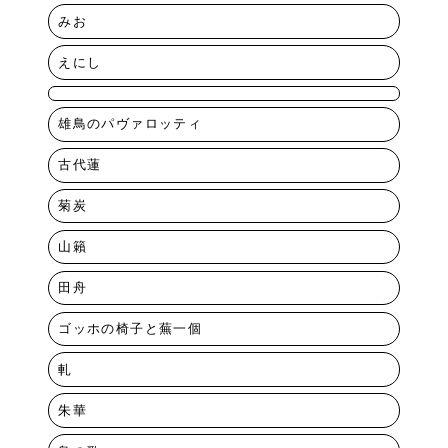
みお
えにし
雄鳥のパヴァロッティ
古代蓮
菊炭
山籟
田舟
ゴッホの椅子と蕪一個
軋
朱華