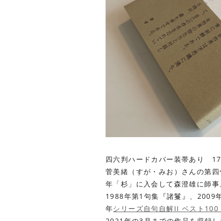
四六判ハードカバー装帯あり 17
菅美緒（すが・みお）さんの第四句
年「杉」に入会して森澄雄に師事
1988年第1句集『諸鬘』、2009
年
シリーズ自句自解II ベスト10
2021年の3月までの作品を収録