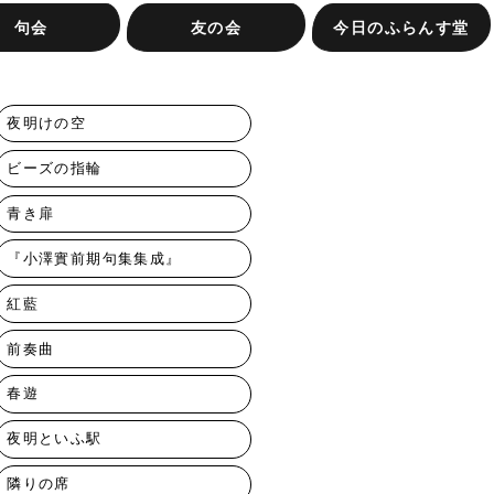
句会
友の会
今日のふらんす堂
す堂句会
句会
会（抽選）
き集への投句
ふらんす堂友の会ってな
またたき集への投句
友の会専用注文フォーム
お知らせ
お問合せ
ふらんす堂の本
イベントレポート
著者紹介
編集日記
ふらんす堂の放課後
会社概要
に？
夜明けの空
ビーズの指輪
青き扉
『小澤實前期句集集成』
紅藍
前奏曲
春遊
夜明といふ駅
隣りの席