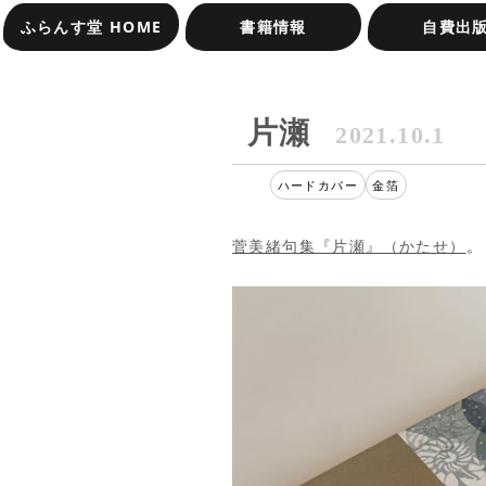
ふらんす堂 HOME
書籍情報
自費出
オンラインショップ
受賞作品一覧
片瀬
2021.10.1
ハードカバー
金箔
菅美緒句集『片瀬』（かたせ）
。