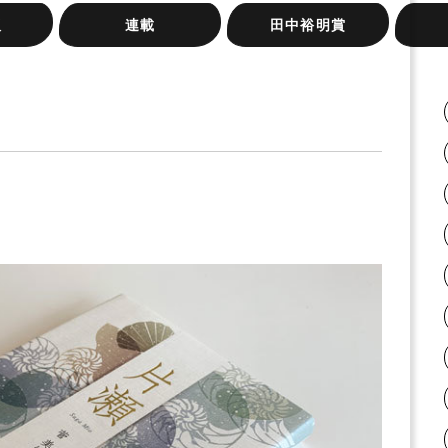
版
連載
田中裕明賞
岸本尚毅の俳句日記
梅内美華子の短歌日記
『大阪の俳句』シリーズ
俳句実践講座
桂信子全句集を読む
みづいろの窓
旅のリズムと、うたう手
ふらん
ネット
新宿句
またた
紙と、