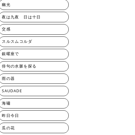
幽光
夜は九夜 日は十日
交感
スルスムコルダ
銀曜座で
俳句の水脈を探る
雨の器
SAUDADE
海嘯
昨日今日
瓜の花