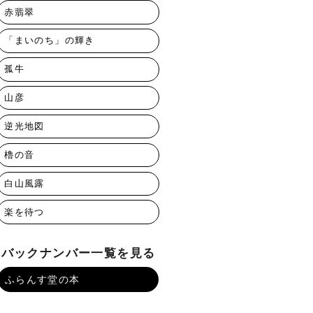
赤翡翠
「まいのち」の輝き
孤牛
山彦
逆光地図
櫓の音
白山風露
楽を待つ
バックナンバー一覧を見る
ふらんす堂の本