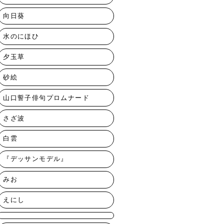
向日葵
水のにほひ
夕玉草
砂絵
山口誓子俳句プロムナード
さざ波
白雲
『デッサンモデル』
みお
えにし