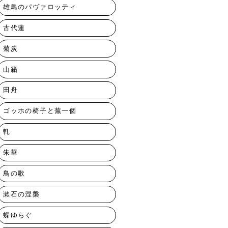
雄鳥のパヴァロッティ
古代蓮
菊炭
山籟
田舟
ゴッホの椅子と蕪一個
軋
朱華
鳥の歌
漱石の涅槃
蝶ゆらぐ