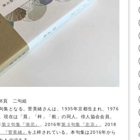
8頁 二句組
集となる。菅美緒さんは、1935年京都生まれ、1976
。現在は「晨」「梓」「航」の同人。俳人協会会員。
年
第２句集『洛北』
、2016年
第３句集『左京』
、2018
0 『菅美緒』
を上梓されている。本句集は2016年から
したものである。