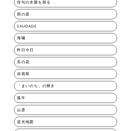
俳句の水脈を探る
雨の器
SAUDADE
海嘯
昨日今日
瓜の花
赤翡翠
「まいのち」の輝き
孤牛
山彦
逆光地図