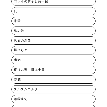
ゴッホの椅子と蕪一個
軋
朱華
鳥の歌
漱石の涅槃
蝶ゆらぐ
幽光
夜は九夜 日は十日
交感
スルスムコルダ
銀曜座で