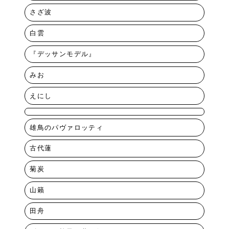
さざ波
白雲
『デッサンモデル』
みお
えにし
雄鳥のパヴァロッティ
古代蓮
菊炭
山籟
田舟