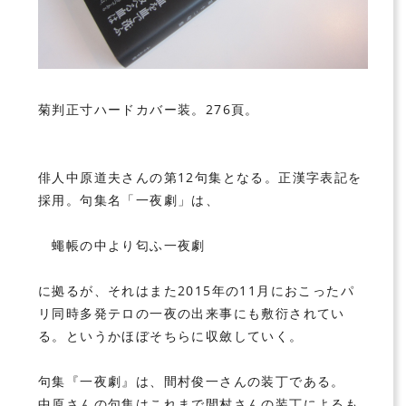
菊判正寸ハードカバー装。276頁。
俳人中原道夫さんの第12句集となる。正漢字表記を
採用。句集名「一夜劇」は、
蠅帳の中より匂ふ一夜劇
に拠るが、それはまた2015年の11月におこったパ
リ同時多発テロの一夜の出来事にも敷衍されてい
る。というかほぼそちらに収斂していく。
句集『一夜劇』は、間村俊一さんの装丁である。
中原さんの句集はこれまで間村さんの装丁によるも