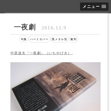
メニュー
一夜劇
2016.12.9
句集
ハードカバー
黒メタル箔
菊判
中原道夫『一夜劇』（いちやげき）
。