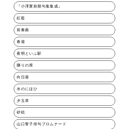
『小澤實前期句集集成』
紅藍
前奏曲
春遊
夜明といふ駅
隣りの席
向日葵
水のにほひ
夕玉草
砂絵
山口誓子俳句プロムナード