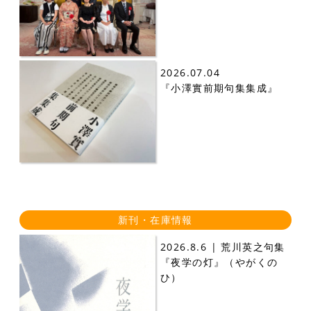
2026.07.04
『小澤實前期句集集成』
新刊・在庫情報
2026.8.6 | 荒川英之句集
『夜学の灯』（やがくの
ひ）