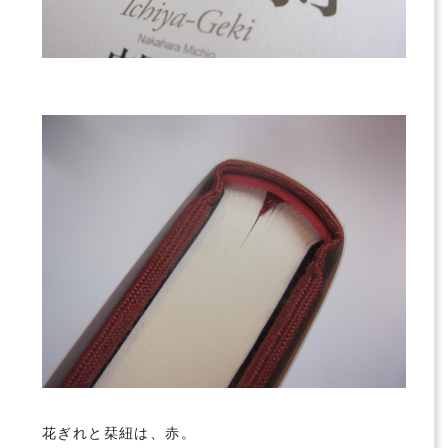
花ぎれと栞紐は、赤。