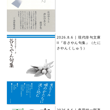
2026.8.6 | 現代俳句文庫
II『谷さやん句集』（たに
さやんくしゅう）
2026.8.6 | 森田純一郎著