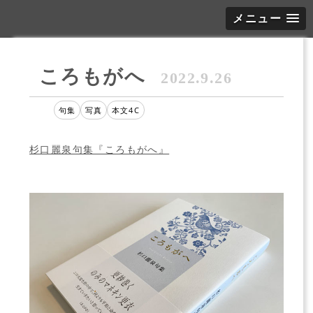
メニュー
ころもがへ
2022.9.26
句集
写真
本文4C
杉口麗泉句集『ころもがへ』