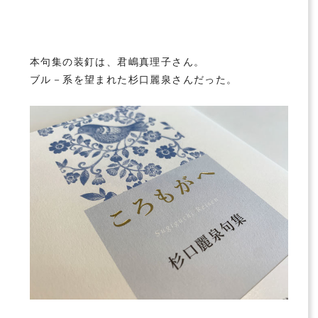
本句集の装釘は、
君嶋真理子
さん。
ブル－系を望まれた杉口麗泉さんだった。