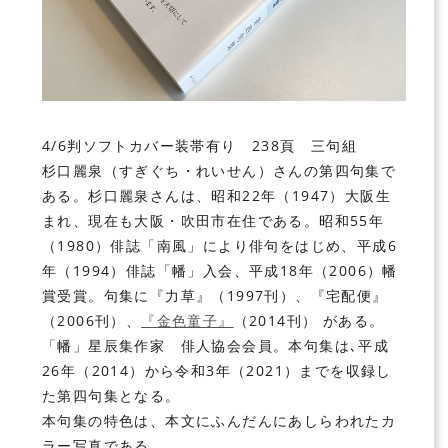
4/6判ソフトカバー装帯有り 238頁 三句組
杉口麗泉
（すぎぐち・れいせん）さんの第四句集で
ある。杉口麗泉さんは、昭和22年（1947）大阪生
まれ、現在も大阪・吹田市在住である。昭和55年
（1980）俳誌「南風」により俳句をはじめ、平成6
年（1994）俳誌「幡」入会、平成18年（2006）幡
賞受賞。句集に『力草』（1997刊）、『宅配便』
（2006刊）、
『金色童子』
（2014刊） がある。
「幡」星辰集作家 俳人協会会員。本句集は､平成
26年（2014）から令和3年（2021）までを収録し
た第四句集となる。
本句集の特色は、本文にふんだんにあしらわれたカ
ラー写真である。