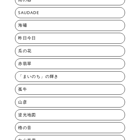
SAUDADE
海嘯
昨日今日
瓜の花
赤翡翠
「まいのち」の輝き
孤牛
山彦
逆光地図
櫓の音