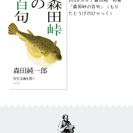
『森田峠の百句』（もり
たとうげのひゃっく）