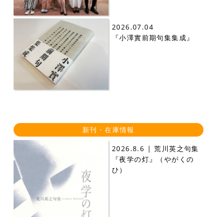
2026.07.04
『小澤實前期句集集成』
新刊・在庫情報
2026.8.6 | 荒川英之句集
『夜学の灯』（やがくの
ひ）