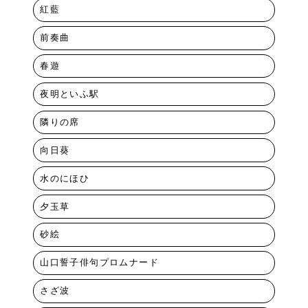
紅藍
前奏曲
春遊
夜明といふ駅
隣りの席
向日葵
水のにほひ
夕玉草
砂絵
山口誓子俳句プロムナード
さざ波