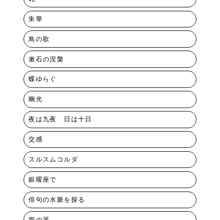
朱華
鳥の歌
漱石の涅槃
蝶ゆらぐ
幽光
夜は九夜 日は十日
交感
スルスムコルダ
銀曜座で
俳句の水脈を探る
雨の器