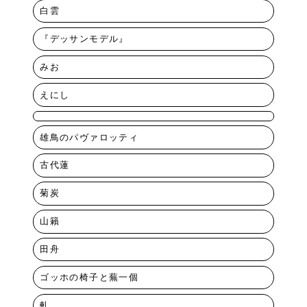
白雲
『デッサンモデル』
みお
えにし
雄鳥のパヴァロッティ
古代蓮
菊炭
山籟
田舟
ゴッホの椅子と蕪一個
軋