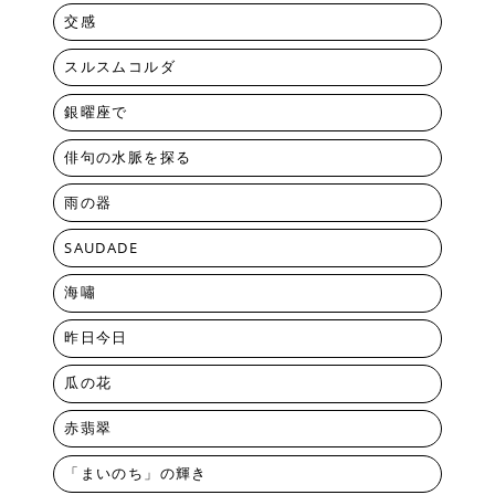
交感
スルスムコルダ
銀曜座で
俳句の水脈を探る
雨の器
SAUDADE
海嘯
昨日今日
瓜の花
赤翡翠
「まいのち」の輝き