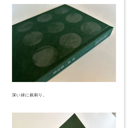
深い緑に銀刷り。