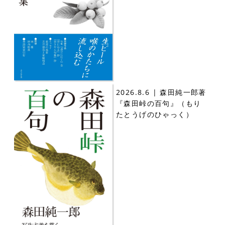
2026.8.6 | 森田純一郎著
『森田峠の百句』（もり
たとうげのひゃっく）