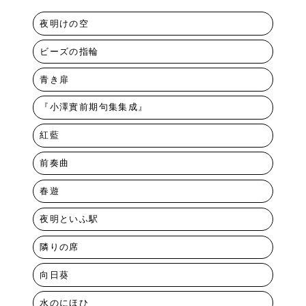
夜明けの空
ビーズの指輪
青き扉
『小澤實前期句集集成』
紅藍
前奏曲
春遊
夜明といふ駅
隣りの席
向日葵
水のにほひ