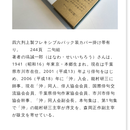
四六判上製フレキシブルバック装カバー掛け帯有
り。 244頁 二句組
著者の
塙誠一郎
（はなわ・せいいちろう）さんは、
1941（昭和16）年東京・本郷生まれ。現在は千葉
県市川市在住。2001（平成13）年より俳句をはじ
め、2006（平成18）年に
「沖」
入会。
能村研三
に
師事。現在「沖」同人、俳人協会会員、国際俳句交
流協会会員、千葉県俳句作家協会会員、市川市俳句
協会幹事、「沖」同人会副会長。本句集は、第1句集
で「沖」の
能村研三主宰
が序文を、
森岡正作副主宰
が跋文を寄せている。