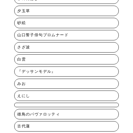
夕玉草
砂絵
山口誓子俳句プロムナード
さざ波
白雲
『デッサンモデル』
みお
えにし
雄鳥のパヴァロッティ
古代蓮