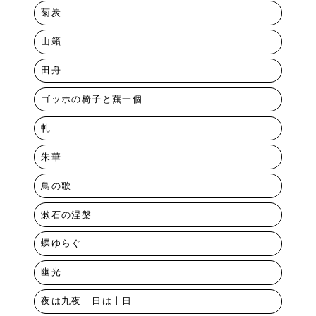
菊炭
山籟
田舟
ゴッホの椅子と蕪一個
軋
朱華
鳥の歌
漱石の涅槃
蝶ゆらぐ
幽光
夜は九夜 日は十日