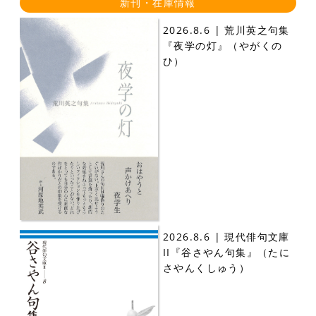
新刊・在庫情報
2026.8.6 | 荒川英之句集
『夜学の灯』（やがくの
ひ）
2026.8.6 | 現代俳句文庫
II『谷さやん句集』（たに
さやんくしゅう）