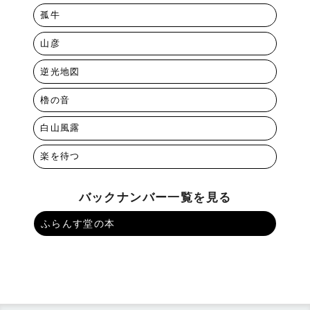
孤牛
山彦
逆光地図
櫓の音
白山風露
楽を待つ
バックナンバー一覧を見る
ふらんす堂の本