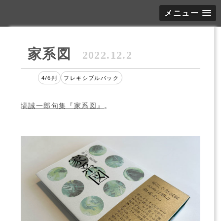
メニュー
家系図
2022.12.2
4/6判
フレキシブルバック
塙誠一郎句集『家系図』
。