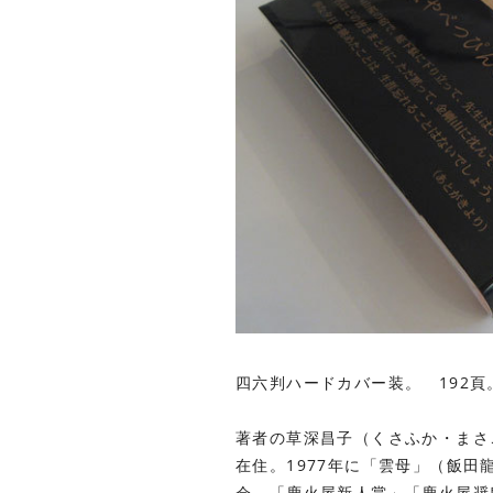
四六判ハードカバー装。 192頁
著者の草深昌子（くさふか・まさ
在住。1977年に「雲母」（飯田
会、「鹿火屋新人賞」「鹿火屋奨