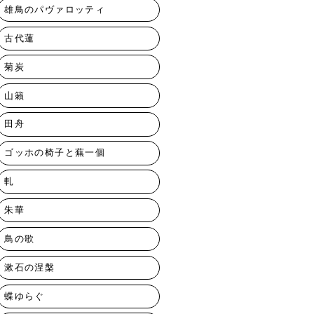
雄鳥のパヴァロッティ
古代蓮
菊炭
山籟
田舟
ゴッホの椅子と蕪一個
軋
朱華
鳥の歌
漱石の涅槃
蝶ゆらぐ