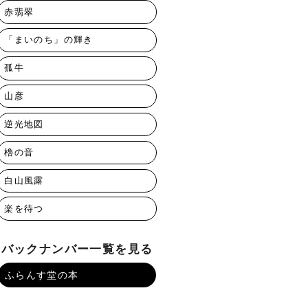
赤翡翠
「まいのち」の輝き
孤牛
山彦
逆光地図
櫓の音
白山風露
楽を待つ
バックナンバー一覧を見る
ふらんす堂の本