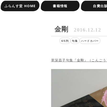
ふらんす堂 HOME
書籍情報
自費出
オンラインショップ
受賞作品一覧
金剛
2016.12.12
4/6判
句集
ハードカバー
草深昌子句集『金剛』（こんごう