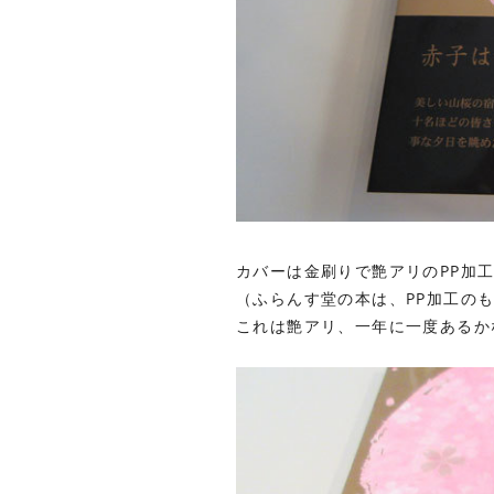
カバーは金刷りで艶アリのPP加
（ふらんす堂の本は、PP加工の
これは艶アリ、一年に一度あるか