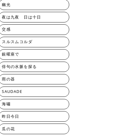
幽光
夜は九夜 日は十日
交感
スルスムコルダ
銀曜座で
俳句の水脈を探る
雨の器
SAUDADE
海嘯
昨日今日
瓜の花