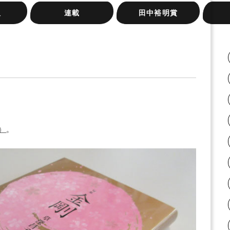
版
連載
田中裕明賞
岸本尚毅の俳句日記
梅内美華子の短歌日記
『大阪の俳句』シリーズ
俳句実践講座
桂信子全句集を読む
みづいろの窓
旅のリズムと、うたう手
ふらん
ネット
新宿句
またた
紙と、
）
。