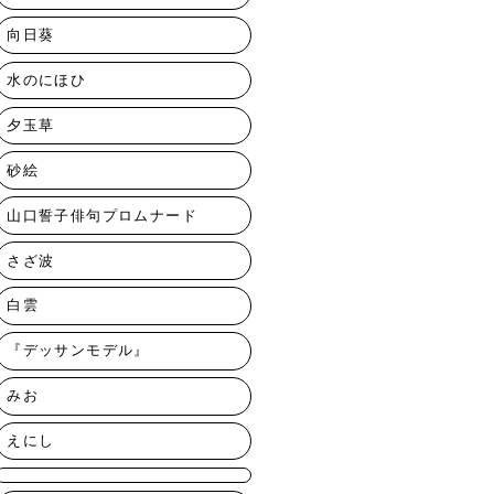
向日葵
水のにほひ
夕玉草
砂絵
山口誓子俳句プロムナード
さざ波
白雲
『デッサンモデル』
みお
えにし