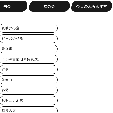
句会
友の会
今日のふらんす堂
す堂句会
句会
会（抽選）
き集への投句
ふらんす堂友の会ってな
またたき集への投句
友の会専用注文フォーム
お知らせ
お問合せ
ふらんす堂の本
イベントレポート
著者紹介
編集日記
ふらんす堂の放課後
会社概要
に？
夜明けの空
ビーズの指輪
青き扉
『小澤實前期句集集成』
紅藍
前奏曲
春遊
夜明といふ駅
隣りの席