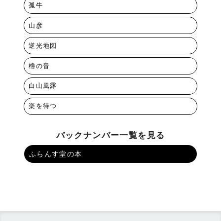
孤牛
山彦
逆光地図
櫓の音
白山風露
楽を待つ
バックナンバー一覧を見る
ふらんす堂の本