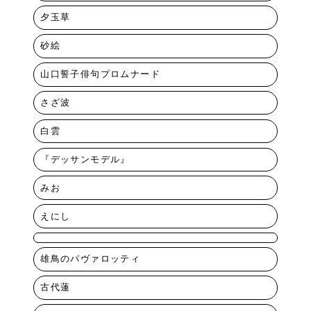
夕玉草
砂絵
山口誓子俳句プロムナード
さざ波
白雲
『デッサンモデル』
みお
えにし
雄鳥のパヴァロッティ
古代蓮