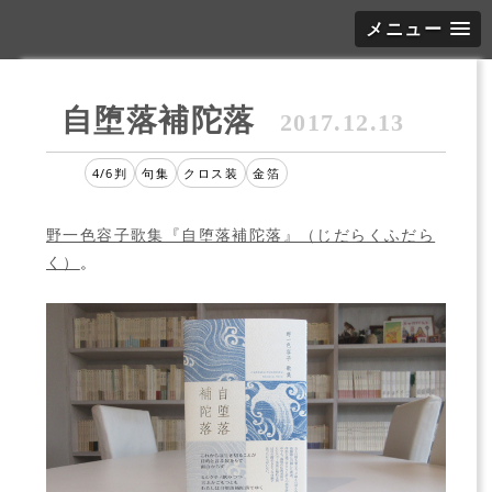
メニュー
自堕落補陀落
2017.12.13
4/6判
句集
クロス装
金箔
野一色容子歌集『自堕落補陀落』（じだらくふだら
く）
。