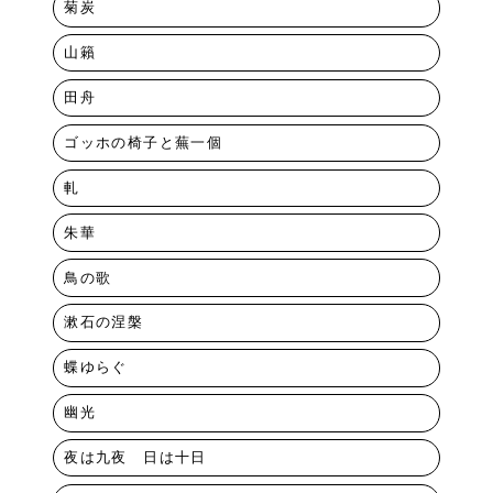
菊炭
山籟
田舟
ゴッホの椅子と蕪一個
軋
朱華
鳥の歌
漱石の涅槃
蝶ゆらぐ
幽光
夜は九夜 日は十日