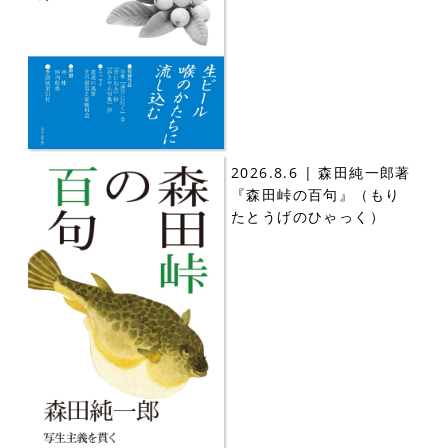
2026.8.6 | 森田純一郎著
『森田峠の百句』（もり
たとうげのひゃっく）