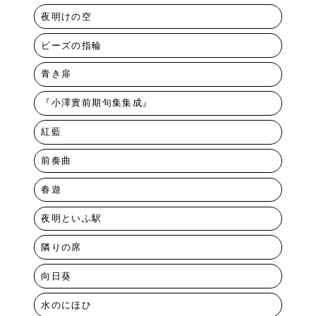
夜明けの空
ビーズの指輪
青き扉
『小澤實前期句集集成』
紅藍
前奏曲
春遊
夜明といふ駅
隣りの席
向日葵
水のにほひ