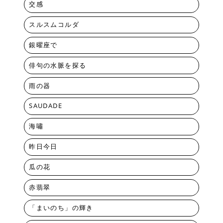
交感
スルスムコルダ
銀曜座で
俳句の水脈を探る
雨の器
SAUDADE
海嘯
昨日今日
瓜の花
赤翡翠
「まいのち」の輝き