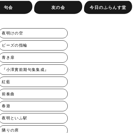
句会
友の会
今日のふらんす堂
す堂句会
句会
会（抽選）
き集への投句
ふらんす堂友の会ってな
またたき集への投句
友の会専用注文フォーム
お知らせ
お問合せ
ふらんす堂の本
イベントレポート
著者紹介
編集日記
ふらんす堂の放課後
会社概要
に？
夜明けの空
ビーズの指輪
青き扉
『小澤實前期句集集成』
紅藍
前奏曲
春遊
夜明といふ駅
隣りの席