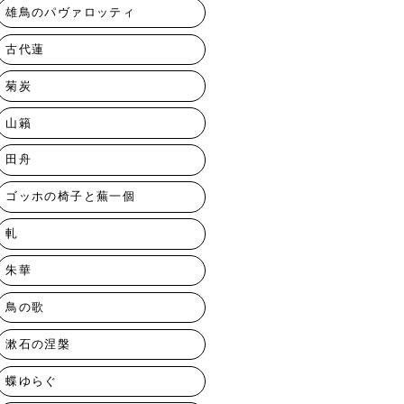
雄鳥のパヴァロッティ
古代蓮
菊炭
山籟
田舟
ゴッホの椅子と蕪一個
軋
朱華
鳥の歌
漱石の涅槃
蝶ゆらぐ