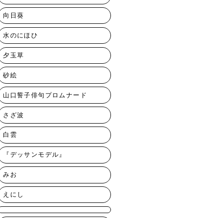
向日葵
水のにほひ
夕玉草
砂絵
山口誓子俳句プロムナード
さざ波
白雲
『デッサンモデル』
みお
えにし