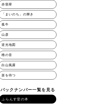
赤翡翠
「まいのち」の輝き
孤牛
山彦
逆光地図
櫓の音
白山風露
楽を待つ
バックナンバー一覧を見る
ふらんす堂の本