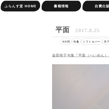
ふらんす堂 HOME
書籍情報
自費出
オンラインショップ
受賞作品一覧
平面
2017.8.25
4/6判
句集
ソフトカバー
天
金田咲子句集『平面（へいめん）