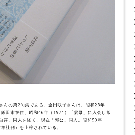
さんの第2句集である。金田咲子さんは、昭和23年
、飯田市在住、昭和46年（1971）「雲母」に入会し飯
白露」同人を経て、現在「郭公」同人。昭和59年
牧羊社刊）を上梓されている。