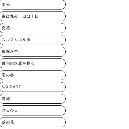
幽光
夜は九夜 日は十日
交感
スルスムコルダ
銀曜座で
俳句の水脈を探る
雨の器
SAUDADE
海嘯
昨日今日
瓜の花