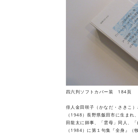
四六判ソフトカバー装 184頁
俳人金田咲子（かなだ・さきこ）
（1948）長野県飯田市に生まれ
田龍太に師事、「雲母」同人、「
（1984）に第１句集『全身』（