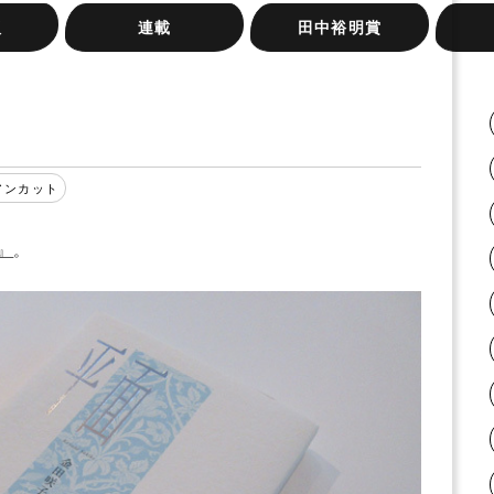
版
連載
田中裕明賞
岸本尚毅の俳句日記
梅内美華子の短歌日記
『大阪の俳句』シリーズ
俳句実践講座
桂信子全句集を読む
みづいろの窓
旅のリズムと、うたう手
ふらん
ネット
新宿句
またた
紙と、
アンカット
』
。