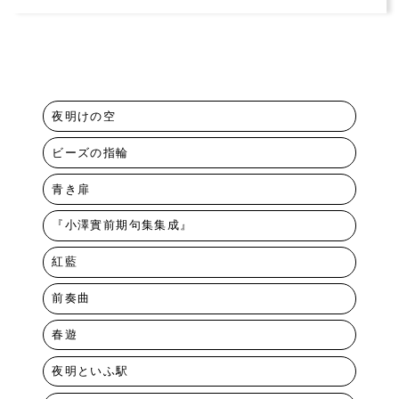
夜明けの空
ビーズの指輪
青き扉
『小澤實前期句集集成』
紅藍
前奏曲
春遊
夜明といふ駅