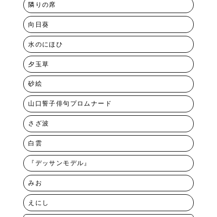
隣りの席
向日葵
水のにほひ
夕玉草
砂絵
山口誓子俳句プロムナード
さざ波
白雲
『デッサンモデル』
みお
えにし