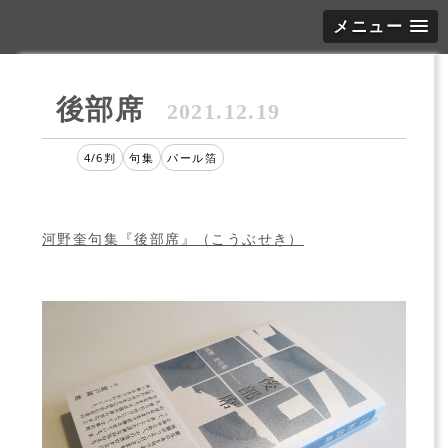
メニュー
後部席
2021.12.19
4/6判
句集
パール箔
河野奎句集『後部席』（こうぶせき）