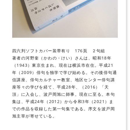
四六判ソフトカバー装帯有り 176頁 ２句組
著者の河野奎（かわの・けい）さんは、昭和18年
（1943）東京生まれ、現在は横浜市在住。平成21
年（2009）俳句を独学で学び始める。その後俳句通
信講座、俳句カルチャー教室、地区センター俳句講
座等々の学びを経て、平成28年、（2016）「天
頂」に入会し、波戸岡旭に師事。現在に至る。本句
集は、平成24年（2012）から令和3年（2021）ま
での作品を収録した第一句集である。序文を波戸岡
旭主宰が寄せている。