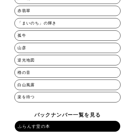
赤翡翠
「まいのち」の輝き
孤牛
山彦
逆光地図
櫓の音
白山風露
楽を待つ
バックナンバー一覧を見る
ふらんす堂の本