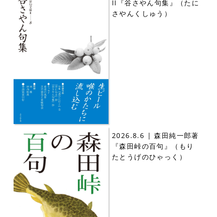
II『谷さやん句集』（たに
さやんくしゅう）
2026.8.6 | 森田純一郎著
『森田峠の百句』（もり
たとうげのひゃっく）