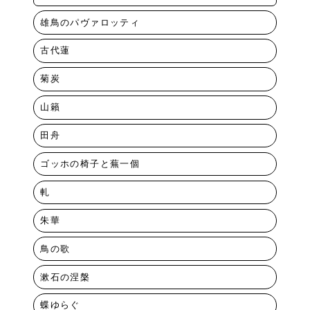
雄鳥のパヴァロッティ
古代蓮
菊炭
山籟
田舟
ゴッホの椅子と蕪一個
軋
朱華
鳥の歌
漱石の涅槃
蝶ゆらぐ