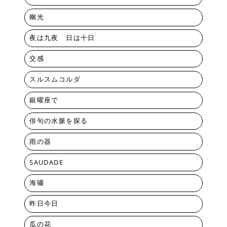
幽光
夜は九夜 日は十日
交感
スルスムコルダ
銀曜座で
俳句の水脈を探る
雨の器
SAUDADE
海嘯
昨日今日
瓜の花