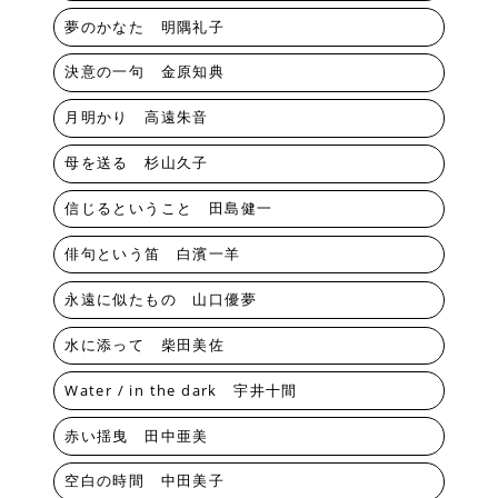
夢のかなた 明隅礼子
決意の一句 金原知典
月明かり 高遠朱音
母を送る 杉山久子
信じるということ 田島健一
俳句という笛 白濱一羊
永遠に似たもの 山口優夢
水に添って 柴田美佐
Water / in the dark 宇井十間
赤い揺曳 田中亜美
空白の時間 中田美子