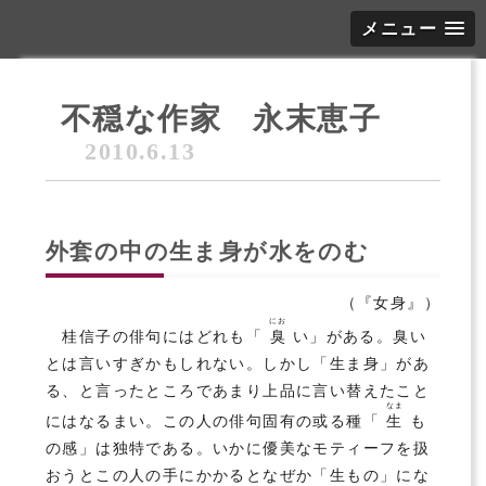
メニュー
不穏な作家 永末恵子
2010.6.13
外套の中の生ま身が水をのむ
（『女身』）
にお
桂信子の俳句にはどれも「
臭
い」がある。臭い
とは言いすぎかもしれない。しかし「生ま身」があ
る、と言ったところであまり上品に言い替えたこと
なま
にはなるまい。この人の俳句固有の或る種「
生
も
の感」は独特である。いかに優美なモティーフを扱
おうとこの人の手にかかるとなぜか「生もの」にな