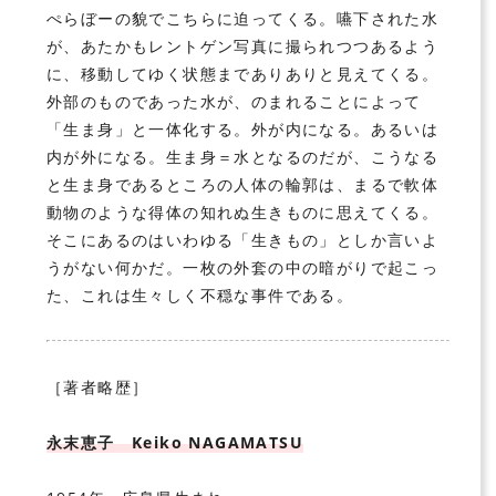
ぺらぼーの貌でこちらに迫ってくる。嚥下された水
が、あたかもレントゲン写真に撮られつつあるよう
に、移動してゆく状態までありありと見えてくる。
外部のものであった水が、のまれることによって
「生ま身」と一体化する。外が内になる。あるいは
内が外になる。生ま身＝水となるのだが、こうなる
と生ま身であるところの人体の輪郭は、まるで軟体
動物のような得体の知れぬ生きものに思えてくる。
そこにあるのはいわゆる「生きもの」としか言いよ
うがない何かだ。一枚の外套の中の暗がりで起こっ
た、これは生々しく不穏な事件である。
［著者略歴］
永末恵子 Keiko NAGAMATSU