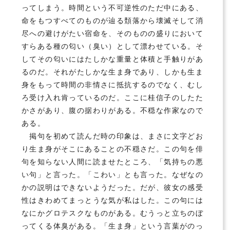
ってしまう。時間という不可逆性のただ中にある、
命をもつすべてのものが辿る頽落から壊滅そして消
尽への避けがたい宿命を、そのものの盛りにおいて
すらある種の匂い（臭い）として漂わせている。そ
してその匂いにはたしかな重量と体積と手触りがあ
るのだ。それがたしかな生ま身であり、しかも生ま
身をもって時間の非情さに抵抗するのでなく、むし
ろ受け入れ肯っているのだ。ここに桂信子のしたた
かさがあり、腹の据わりがある。不穏な作家なので
ある。
掲句を初めて読んだ時の印象は、まさに文字どお
り生ま身がそこにあることの不穏さだ。この句を俳
句を知らない人間に読ませたところ、「気持ちの悪
い句」と言った。「こわい」とも言った。なぜなの
かの説明はできないようだった。だが、彼女の感受
性はきわめてまっとうな気が私はした。この句には
なにかグロテスクなものがある。むうっと立ちのぼ
ってくる体臭がある。「生ま身」という言葉がのっ