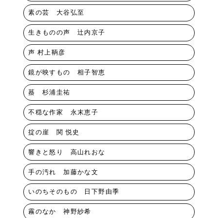
素の芸 大谷弘至
生きものの声 辻内京子
声 村上鞆彦
鏡が映すもの 相子智恵
蟇 杉浦圭祐
不穏な作家 永末恵子
掟の崖 関 悦史
響きと怒り 高山れおな
手の汚れ 加藤かな文
いのちそのもの 日下野由季
霧のなか 神野紗希