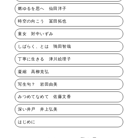
燃ゆるを思へ 仙田洋子
時空の向こう 冨田拓也
童女 対中いずみ
しばらく、とは 鴇田智哉
丁寧に生きる 津川絵理子
凝縮 高柳克弘
写生句？ 岩田由美
みつめてなめて 佐藤文香
深い井戸 井上弘美
はじめに