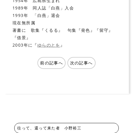
1954年 広島県生まれ
1989年 同人誌「白燕」入会
1993年 「白燕」退会
現在無所属
著書に 歌集『くるる』 句集『発色』『留守』
『借景』
2003年に『
ゆらのとを
』
前の記事へ
次の記事へ
往って、還って来た者 小野裕三