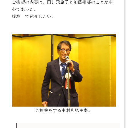
ご挨拶の内容は、
田川飛旅子
と
加藤楸邨
のことが中
心であった。
抜粋して紹介したい。
ご挨拶をする
中村和弘
主宰。