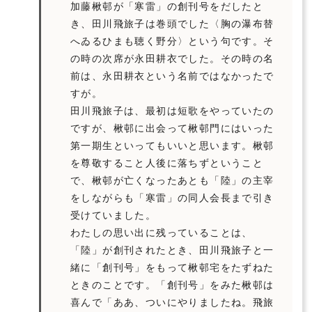
加藤楸邨
が
「寒雷」
の創刊号をだしたと
き、
田川飛旅子
は巻頭でした
〈
胸の瀑布替
へゐるひまも聴く野分
〉
という句です。そ
の時の次席が
永田耕衣
でした。その時の名
前は、永田耕衣という名前ではなかったで
すが。
田川飛旅子は、最初は短歌をやっていたの
ですが、楸邨に出会って楸邨門にはいった
第一期生といってもいいと思います。楸邨
を尊敬すること人後に落ちずということ
で、楸邨が亡くなったあとも「陸」の主宰
をしながらも「寒雷」の同人会長まで引き
受けていました。
わたしの思い出に残っていることは、
「陸」が創刊されたとき、田川飛旅子と一
緒に「創刊号」をもって楸邨宅をたずねた
ときのことです。「創刊号」をみた楸邨は
喜んで「ああ、ついにやりましたね。飛旅