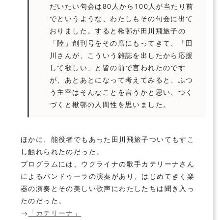
だいたい句会は80人から100人が当たり前
でというような、わたしもその句会に出て
おりました。すると楸邨が田川飛旅子の
「陸」創刊号をその席にもってきて
、
「田
川さんが、こういう雑誌を出したから応援
して欲しい」と皆の前で言われたのです
が、あとあとになって考えてみると、ふつ
う主宰はそんなことを言うかと思い、つく
づくと楸邨の人間性を思いました。
ほかに、能役者でもあった田川飛旅子ついてもすこ
し触れられたのだった。
プログラムには、
ウクライナの歌手カテリーナ
さん
による
バンドゥーラの演奏
があり、はじめてきく楽
器の演奏とその美しい歌声にわたしたちは聞き入っ
たのだった。
→
「カテリーナ」