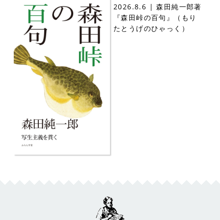
2026.8.6 | 森田純一郎著
『森田峠の百句』（もり
たとうげのひゃっく）