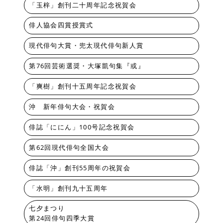
「玉梓」創刊二十周年記念祝賀会
俳人協会四賞授賞式
現代俳句大賞・兜太現代俳句新人賞
第76回芸術選奨・大塚凱句集『或』
「爽樹」創刊十五周年記念祝賀会
沖 新年俳句大会・祝賀会
俳誌「ににん」100号記念祝賀会
第62回現代俳句全国大会
俳誌「沖」創刊55周年の祝賀会
「水明」創刊九十五周年
七夕まつり
第24回俳句四季大賞