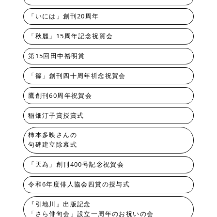
「いには」創刊20周年
「秋麗」15周年記念祝賀会
第15回田中裕明賞
「篠」創刊四十周年祈念祝賀会
鷹創刊60周年祝賀会
稲畑汀子賞授賞式
柿本多映さんの
句碑建立除幕式
「天為」創刊400号記念祝賀会
令和6年度俳人協会四賞の授与式
『引地川』出版記念
「さら俳句会」設立一周年のお祝いの会