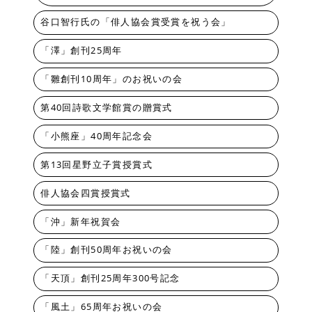
谷口智行氏の「俳人協会賞受賞を祝う会」
「澤」創刊25周年
「雛創刊10周年」のお祝いの会
第40回詩歌文学館賞の贈賞式
「小熊座」40周年記念会
第13回星野立子賞授賞式
俳人協会四賞授賞式
「沖」新年祝賀会
「陸」創刊50周年お祝いの会
「天頂」創刊25周年300号記念
「風土」65周年お祝いの会