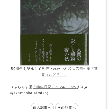
50周年を記念して刊行された
中村和弘第四句集『荊
棘（おどろ）』
（ふらんす堂
「編集日記」2024/11/29
より抜
粋/Yamaoka Kimiko）
前の記事へ
次の記事へ