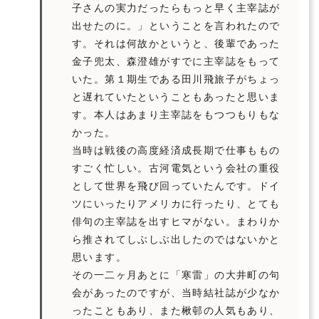
子さんの実力だったらもっと早く主宰誌が
出せたのに。」ということを言われたので
す。それは何故かというと、後輩であった
金子兜太
、
森澄雄
がすでに主宰誌をもって
いた。第１期生である田川飛旅子がちょっ
と遅れていたということもあったと思いま
す。本人はあまり主宰誌をもつつもりもな
かった。
当時は戦後の高度経済成長期で仕事ももの
すごく忙しい。古河電気という会社の重役
として世界を飛び回っていたんです。ドイ
ツにいったりアメリカに行ったり、とても
俳句の主宰誌を出すヒマがない。まわりか
ら推されてしぶしぶ出したのではないかと
思います。
その一二ヶ月あとに「寒雷」の大井町の句
会があったのですが、当時結社誌が少なか
ったこともあり、また楸邨の人気もあり、