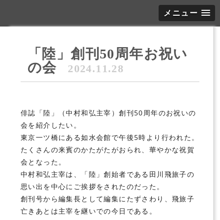
メニュー
「陸」創刊50周年お祝い
の会
2024.11.28
俳誌「陸」（中村和弘主宰）創刊50周年のお祝いの
会
を紹介したい。
東京一ツ橋にある
如水会館
で午後5時より行われた。
たくさんの来賓のかたがたがおられ、華やかな祝賀
会となった。
中村和弘
主宰は、「陸」創始者である
田川飛旅子
の
思い出を中心にご挨拶をされたのだった。
創刊号から編集長として編集にたずさわり、飛旅子
亡きあとは主宰を継いでの今日である。