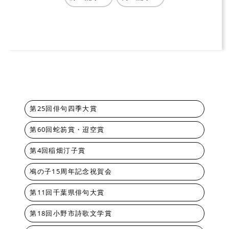
第25回俳句四季大賞
第60回蛇笏賞・迢空賞
第4回稲畑汀子賞
鳰の子15周年記念祝賀会
第11回千葉県俳句大賞
第18回小野市詩歌文学賞