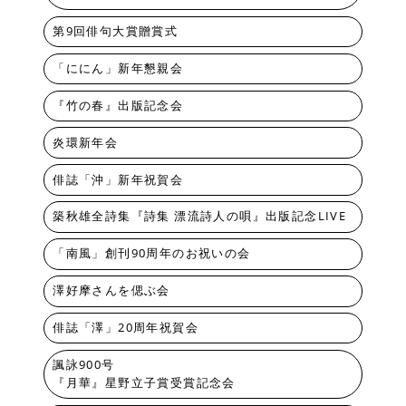
第9回俳句大賞贈賞式
「ににん」新年懇親会
『竹の春』出版記念会
炎環新年会
俳誌「沖」新年祝賀会
築秋雄全詩集『詩集 漂流詩人の唄』出版記念LIVE
「南風」創刊90周年のお祝いの会
澤好摩さんを偲ぶ会
俳誌「澤」20周年祝賀会
諷詠900号
『月華』星野立子賞受賞記念会