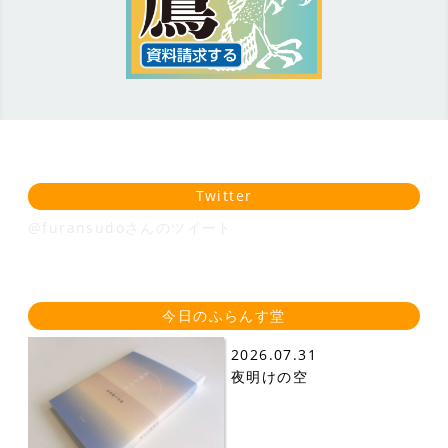
Twitter
@furansudoさんのツイート
今日のふらんす堂
2026.07.31
夜明けの空