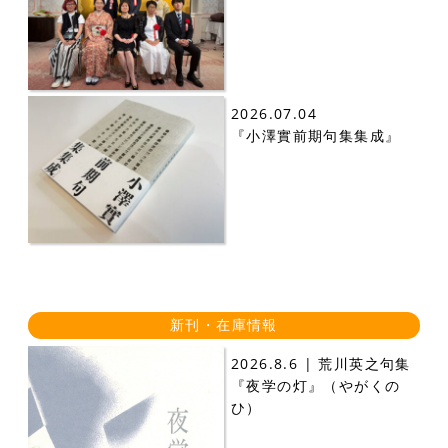
2026.07.04
『小澤實前期句集集成』
新刊・在庫情報
2026.8.6 | 荒川英之句集
『夜学の灯』（やがくの
ひ）