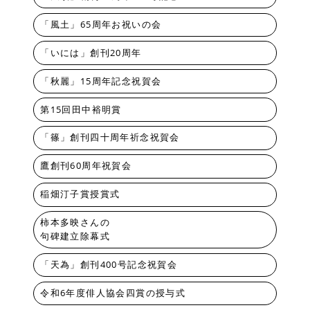
「風土」65周年お祝いの会
「いには」創刊20周年
「秋麗」15周年記念祝賀会
第15回田中裕明賞
「篠」創刊四十周年祈念祝賀会
鷹創刊60周年祝賀会
稲畑汀子賞授賞式
柿本多映さんの
句碑建立除幕式
「天為」創刊400号記念祝賀会
令和6年度俳人協会四賞の授与式