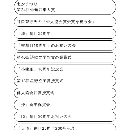
七夕まつり
第24回俳句四季大賞
谷口智行氏の「俳人協会賞受賞を祝う会」
「澤」創刊25周年
「雛創刊10周年」のお祝いの会
第40回詩歌文学館賞の贈賞式
「小熊座」40周年記念会
第13回星野立子賞授賞式
俳人協会四賞授賞式
「沖」新年祝賀会
「陸」創刊50周年お祝いの会
「天頂」創刊25周年300号記念