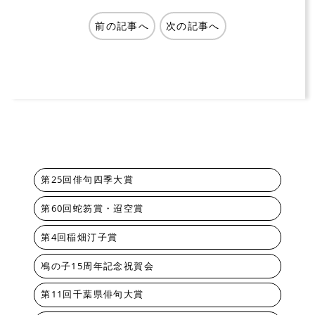
前の記事へ
次の記事へ
第25回俳句四季大賞
第60回蛇笏賞・迢空賞
第4回稲畑汀子賞
鳰の子15周年記念祝賀会
第11回千葉県俳句大賞