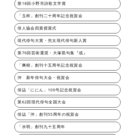
第18回小野市詩歌文学賞
「玉梓」創刊二十周年記念祝賀会
俳人協会四賞授賞式
現代俳句大賞・兜太現代俳句新人賞
第76回芸術選奨・大塚凱句集『或』
「爽樹」創刊十五周年記念祝賀会
沖 新年俳句大会・祝賀会
俳誌「ににん」100号記念祝賀会
第62回現代俳句全国大会
俳誌「沖」創刊55周年の祝賀会
「水明」創刊九十五周年