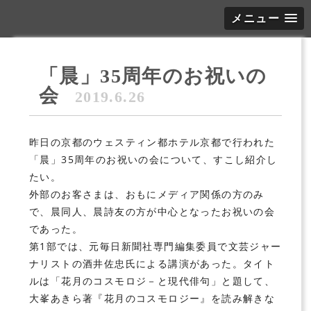
メニュー
「晨」35周年のお祝いの
会
2019.6.26
昨日の京都のウェスティン都ホテル京都で行われた
「晨」35周年のお祝いの会について、すこし紹介し
たい。
外部のお客さまは、おもにメディア関係の方のみ
で、晨同人、晨詩友の方が中心となったお祝いの会
であった。
第1部では、元毎日新聞社専門編集委員で文芸ジャー
ナリストの酒井佐忠氏による講演があった。タイト
ルは「花月のコスモロジ－と現代俳句」と題して、
大峯あきら著『花月のコスモロジー』を読み解きな