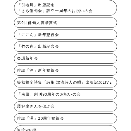
『引地川』出版記念
「さら俳句会」設立一周年のお祝いの会
第9回俳句大賞贈賞式
「ににん」新年懇親会
『竹の春』出版記念会
炎環新年会
俳誌「沖」新年祝賀会
築秋雄全詩集『詩集 漂流詩人の唄』出版記念LIVE
「南風」創刊90周年のお祝いの会
澤好摩さんを偲ぶ会
俳誌「澤」20周年祝賀会
諷詠900号